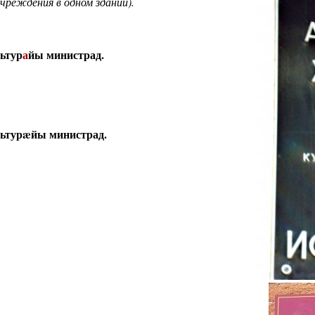
учреждения в одном здании).
ьтур
а
йы министрад.
ьтурæйы министрад.