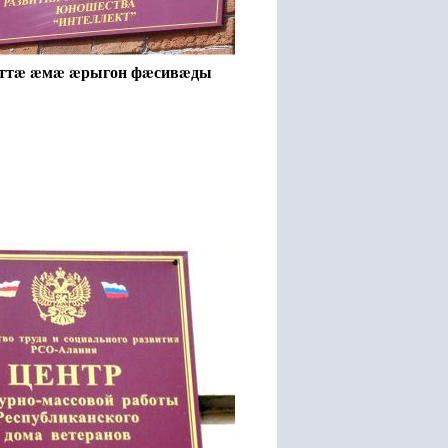
æттæ æмæ æрыгон фæсивæды