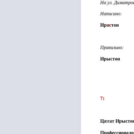
На ул. Димитро
Написано:
Ир
и
стон
Правильно:
Ирыстон
7)
Цæгат Ирысто
Профессионало