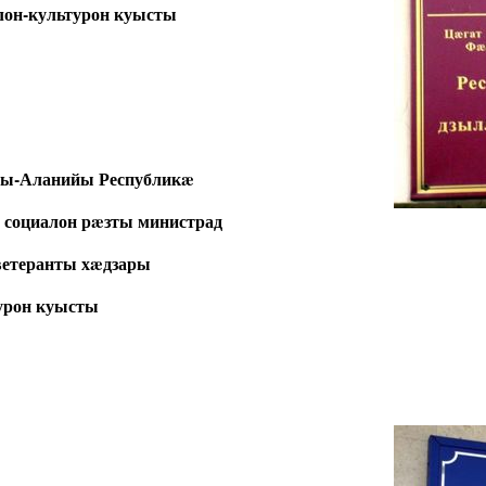
лон-культурон куысты
ны-Аланийы Республикæ
социалон рæзты министрад
етеранты хæдзары
урон куысты