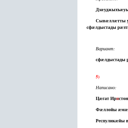
Дзæуджыхъæуы
Сывæллæтты у
сфæлдыстады рæзт
Вариант:
сфæлдыстады 
5)
Написано:
Цæгат Ир
и
сто
Фæллойы æмæ 
Респуликæйы 