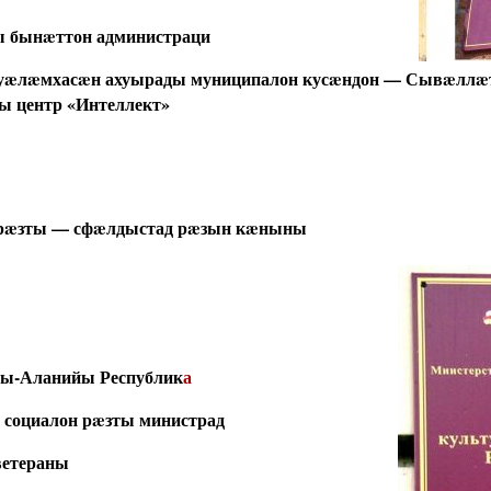
 бынæттон администраци
æлæмхасæн ахуырады муниципалон кусæндон — Сывæлл
ы центр
«Интеллект»
рæзты — сфæлдыстад рæзын кæныны
ны-Аланийы Республик
а
социалон рæзты министрад
ветераны