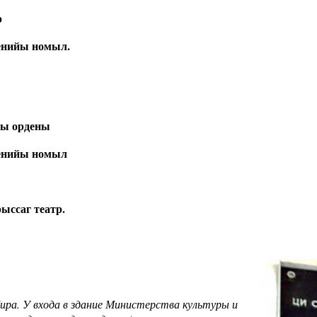
р
енийы номыл.
ы ордены
енийы номыл
ыссаг театр.
ира. У входа в здание Министерства культуры и