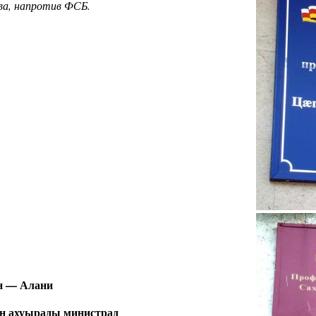
ва, напротив ФСБ.
н — Алани
н ахуырады министрад