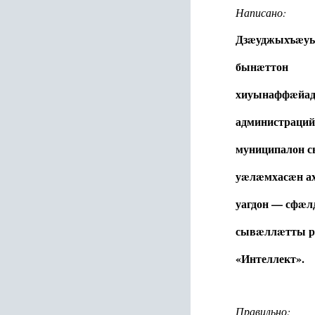
Написано:
Дзæуджыхъæуы
бынæттон
хиуынаффæйа
администраци
муниципалон 
уæлæмхасæн а
уагдон
— сфæл
сывæллæтты р
«Интеллект».
Правильно: