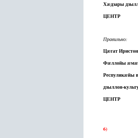
Хæдзары
дзыл
ЦЕНТР
Правильно:
Цæгат Иристо
Фæллойы æмæ 
Респуликæйы в
дзыллон-культ
ЦЕНТР
6)