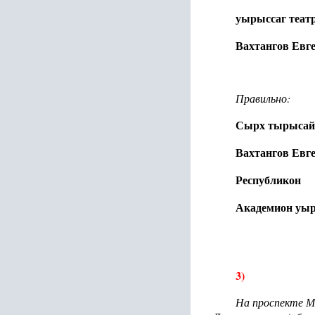
уырыссаг теат
Вахтангов Евг
Правильно:
Сырх тырысай
Вахтангов Евг
Республикон
Академион уыр
3)
На проспекте М