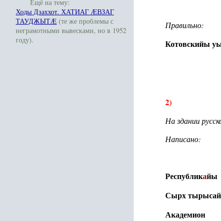
Ещё на тему:
Ходы Дзаххот. ХАТИАГ ÆВЗАГ
ТАУДЖЫТÆ
(те же проблемы с
Правильно:
неграмотными вывесками, но в 1952
году).
Котовскийы уы
2)
На здании русск
Написано:
Республик
а
йы
Сырх тырыса
Академион