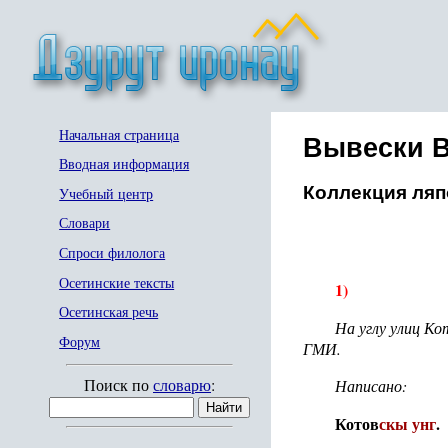
Начальная страница
Вывески В
Вводная информация
Коллекция ляп
Учебный центр
Словари
Спроси филолога
Осетинские тексты
1)
Осетинская речь
На углу улиц Ко
Форум
ГМИ.
Поиск по
словарю
:
Написано:
Котов
скы унг
.