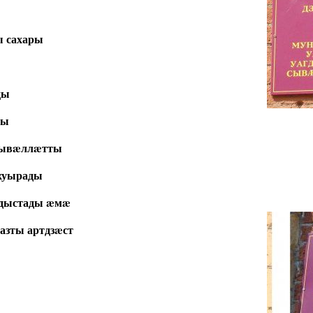
 сахары
ды
йы
сывæллæтты
хуырады
дыстады æмæ
азты артдзæст