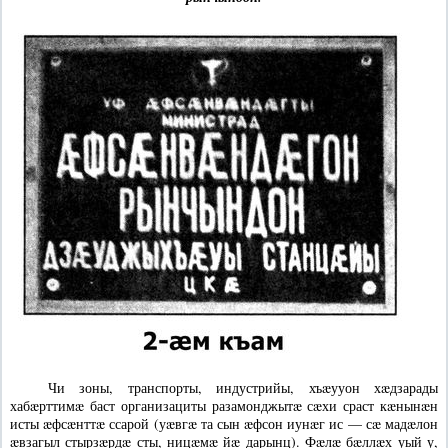
Чи зоны, транспорты, индустрийы, хъæууон хæдзарады
хабæрттимæ баст организациты разамонджытæ сæхи сраст кæнынæн
исты æфсæнттæ ссарой (уæвгæ та сын æфсон иунæг ис — сæ мадæлон
æвзагыл стырзæрдæ сты, ницæмæ йæ дарынц). Фæлæ бæллæх уый у,