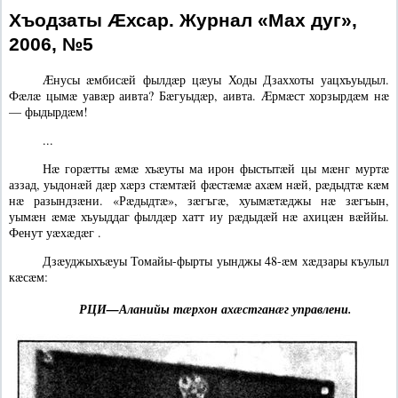
Хъодзаты Æхсар. Журнал «Мах дуг»,
2006, №5
Æнусы æмбисæй фылдæр цæуы Ходы Дзаххоты уацхъуыдыл.
Фæлæ цымæ уавæр аивта? Бæгуыдæр, аивта. Æрмæст хорзырдæм нæ
— фыдырдæм!
...
Нæ горæтты æмæ хъæуты ма ирон фыстытæй цы мæнг муртæ
аззад, уыдонæй дæр хæрз стæмтæй фæстæмæ ахæм нæй, рæдыдтæ кæм
нæ разындзæни. «Рæдыдтæ», зæгъгæ, хуымæтæджы нæ зæгъын,
уымæн æмæ хъуыддаг фылдæр хатт иу рæдыдæй нæ ахицæн вæййы.
Фенут уæхæдæг
.
Дзæуджыхъæуы Томайы-фырты уынджы 48-æм хæдзары къулыл
кæсæм:
РЦИ—Аланийы тæрхон ахæстганæг управлени.