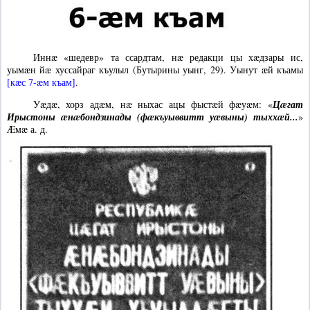
Иннæ «шедевр» та ссардтам, нæ редакци цы хæдзары ис,
уымæн йæ хуссайраг къулыл (Бутырины уынг, 29). Уынут æй къамы
[кæс 7-æм къам]
.
Уæдæ, хорз адæм, нæ ныхас ацы фыстæй фæуæм: «
Цæгат
Ирыстоны æнæбондзинады (фæкъуыввитт уæвыны) тыххæй...
»
Æмæ а. д.