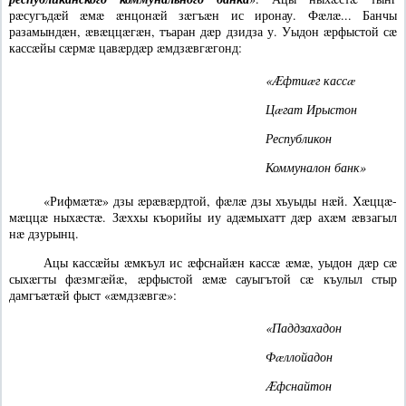
рæсугъдæй æмæ æнцонæй зæгъæн ис иронау. Фæлæ... Банчы
разамындæн, æвæццæгæн, тъаран дæр дзидза у. Уыдон æрфыстой сæ
кассæйы сæрмæ цавæрдæр æмдзæвгæгонд:
«Æфтиæг кассæ
Цæгат Ирыстон
Республикон
Коммуналон банк»
«Рифмæтæ» дзы æрæвæрдтой, фæлæ дзы хъуыды нæй. Хæццæ-
мæццæ ныхæстæ. Зæххы къорийы иу адæмыхатт дæр ахæм æвзагыл
нæ дзурынц.
Ацы кассæйы æмкъул ис æфснайæн кассæ æмæ, уыдон дæр сæ
сыхæгты фæзмгæйæ, æрфыстой æмæ сауыгътой сæ къулыл стыр
дамгъæтæй фыст «æмдзæвгæ»:
«Паддзахадон
Фæллойадон
Æфснайтон