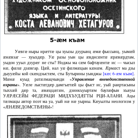
Уæвгæ ныры ирæттæ цы хуызы дзурынц æмæ фыссынц, уымæй
æнæвзаг — хуыздæр. Уæ разы уын цы æвдисæнтæ æрæвæрдтам,
уыдон ууыл дзурæг не сты? Ноджы ма сæм бафтауæнтæ ис — чысыл
нæ, фæлæ дзæвгар. Цæй, нал уæ фæлмæцын кæнæм. Æрмæст ма дзы
дыууæйы кой скæндзыстæм, сты Бутырины уынджы
[кæс 6-æм къам]
.
Мæнæ куыд ратæлмацчынди «
Управление вневедомственной
охраны
». Уæле лыстæгдæр дамгъæтæй цы фыст ис, уый раиртасыны
тыххæй дæр та, æвæццæгæн, дзинкъуыртæм баулæфын хъæуы
УÆРÆСЕЙЫ ФЕДЕРАЦИ МИДХЪУДÆГТЫ РЦИ-АЛАНИ. Ацы
тæлмацы автор поэт ма уа, уый нæ нæ уырны. Кæуылты неологизм у
«ÆНÆВЕДОМСТВÆНЫ»!