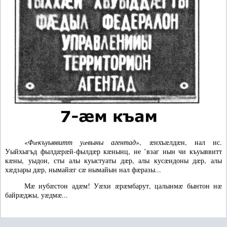
«
Фæкъуыввитт уæвыны агентад
», æнхъæлдæн, нал ис.
Уыйхыгъд фылдæрæй-фылдæр кæнынц, не ’взаг нын чи къуыввитт
кæны, уыдон, сты алы куыстуаты дæр, алы кусæндоны дæр, алы
хæдзары дæр, нымайæг сæ нымайын нал фæразы...
Мæ иубæстон адæм! Уæхи æрæмбарут, цалынмæ бынтон нæ
байрæджы, уæдмæ...