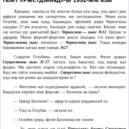
Æрæджы, зæронд аз йæ æнусон балцы куы цыд, уæд араст дæн
арфæтæ кæнынмæ мæ хæлæрттæм, мæ хæстæджытæм. Мемæ кусы
Голубев, æмæ мын куыд бацамыдта, афтæмæй цæры Черноглазы
уынджы 27-æм агъуысты. Бахæццæ дæн уыцы уынгмæ. Кæсын, æмæ
сау зестыл урс дамгъæтæй фыст:
Черноглаза — уынг №12
. Цæуын та
дарддæр. Мæнæ фæрсæй-фæрстæм дыууæ хæдзары. Сæ иуыл фыст:
Черноглазовы уынг
, иннæуыл —
Черноглазы уынг
. Уыцы номыры
бакомкоммæ кæсын æмæ уынын
№27
.
Ссардтон Голубевы, зæгъгæ, бацин кодтон. Фæлæ дуарыл
Сауцæстоны уынг №27
, зæгъгæ, куы бакастæн, уæд хорзау нал
фæдæн. Мæ цæстытæ атартæ сты,асæрфтон сæ. Нал сыл æууæндын.
Кæд мæ сайгæ кæнынц мыййаг.
Сауцæстон уынг
никуы фехъуыстон,
уæд ныр мæ размæ цы ныццæхгæрмæ ис?
—
Фæстæмæ нал аздæхдзынæн ардыгæй, — загътон мæхицæн.
Бацыдтæн кæртмæ æмæ фæрсын: — Бæлонов ам цæры?
—
Цавæр Бæлонов? — афарста кæрты цæрджытæй иу.
—
Уæд та Голубев, — загътон æз.
—
Голубев цæры, фæлæ Бæлоновы нæ зонæм.
—
Ау, æмæ сымах уæ уынг
Черноглазы
бæсты Сауцæстон