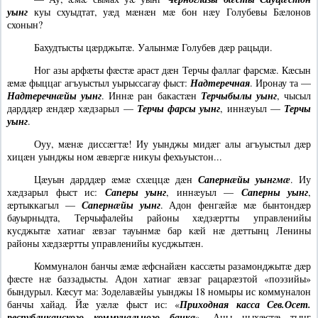
уынг
куы схуыдтат, уæд мæнæн мæ бон нæу Голубевы Бæлонов
схонын?
Бахудтысты цæрджытæ. Уалынмæ Голубев дæр рацыди.
Ног азы арфæты фæстæ араст дæн Терчы фаллаг фарсмæ. Кæсын
æмæ фыццаг агъуыстыл уырыссагау фыст:
Надтеречная
. Иронау та —
Надтеречнæйы уынг
. Иннæ ран бакастæн
Терчыбылы уынг
, чысыл
дарддæр æндæр хæдзарыл —
Терчы фарсы уынг
, иннæуыл —
Терчы
уынг
.
Оуу, мæнæ диссæгтæ! Иу уынджы мидæг алы агъуыстыл дæр
хицæн уынджы ном æвæргæ никуы фехъуыстон...
Цæуын дарддæр æмæ схæццæ дæн
Сапернæйы уынгмæ
. Иу
хæдзарыл фыст ис:
Саперы уынг
, иннæуыл —
Саперны уынг
,
æртыккагыл —
Сапернæйы уынг
. Адон фенгæйæ мæ бынтондæр
бауырныдта, Терчыфалейы районы хæдзæртты управленийы
кусджытæ хатиаг æвзаг тауынмæ бар кæй нæ дæттынц Ленины
районы хæдзæртты управленийы кусджытæн.
Коммуналон банчы æмæ æфснайæн кассæты разамонджытæ дæр
фæсте нæ баззадысты. Адон хатиаг æвзаг рацарæзтой «поэзийы»
бындурыл. Кæсут ма: Зоделавæйы уынджы 18 номыры ис коммуналон
банчы хайад. Йæ уæлæ фыст ис: «
Приходная касса Сев.Осет.
республиканского коммунального банка
». Ацы ныхæстæ тынг