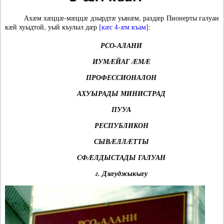
Ахæм хæццæ-мæццæ дзырдтæ уынæм, раздæр Пионерты галуан
кæй хуыдтой, уый къулыл дæр
[кæс 4-æм къам]
:
РСО-АЛАНИ
ИУМÆЙАГ ÆМÆ
ПРОФЕССИОНАЛОН
АХУЫРАДЫ МИНИСТРАД
ПУУА
РЕСПУБЛИКОН
СЫВÆЛЛÆТТЫ
СФÆЛДЫСТАДЫ ГАЛУАН
г. Дзæуджыкъæу