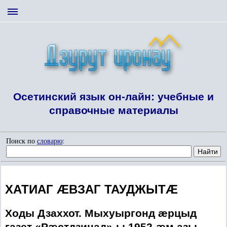
Осетинский язык он-лайн: учебные и
справочные материалы
Поиск по
словарю
:
ХАТИАГ ÆВЗАГ ТАУДЖЫТÆ
Ходы Дзаххот. Мыхуыргонд æрцыд
газет «Рæстдзинад»-ы 1952-æм азы