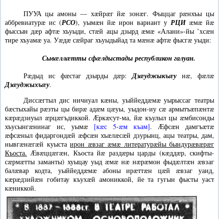
ПУУА цы амоны — хæйрæг йæ зонæг. Фыццаг рæнхъы цы
аббревиатурæ ис (
РСО
), уымæн йæ ирон вариант у
РЦИ
æмæ йæ
фыссын дæр афтæ хъуыди, стæй ацы дзырд æмæ «Алани»-йы ’хсæн
тире хъуамæ уа. Уæдæ сæйраг хъуыдыйад та мæнæ афтæ фысгæ уыди:
Сывæллæтты сфæлдыстады республикон галуан.
Рæдыд ис фæстаг дзырды дæр:
Дзæуджыкъæу
нæ, фæлæ
Дзæуджыхъæу
.
Диссæгтыл дис ничиуал кæны, уыййеддæмæ уырыссаг театры
бæстыхайы рæзты цы бирæ адæм цæуы, уыдон-иу сæ армытъæпæнтæ
кæрæдзиуыл æрцæгъдиккой. Æркæсут-ма, йæ къулыл цы æмбисонды
хъусынгæнинаг ис, уымæ
[кæс 5-æм къам]
. Æфсæн дамгъæтæ
æфсæныл фидаргондæй æфсæн хъæлæсæй дзурынц, ацы театры, дам,
нывгæнæгæй куыста
ирон æвзаг æмæ литературæйы бындурæвæрæг
Къоста.
Æвæццæгæн, Къоста йæ раздæры царды (кæддæр, скифты-
сæрмæтты заманты) хуыцау уыд æмæ нæ нæрæмон фыдæлтæн æвзаг
балæвар кодта, уыййеддæмæ абоны ирæттæн цæй æвзаг уаид,
кæрæдзийæн гобитау къухæй амониккой, йе та гугын фысты уаст
кæниккой.