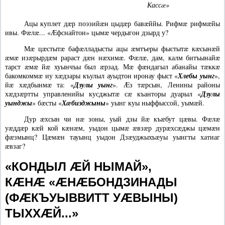
Кассæ»
Ацы куплет дæр поэзийæн цыдæр бавæййы. Рифмæ рифмæйы
ивы. Фæлæ... «Æфснайтон» цымæ чердыгон дзырд у?
Мæ цæстытæ бафæлладысты ацы æмтъеры фыстытæ кæсынæй
æмæ изæрырдæм рараст дæн нæхимæ. Фæлæ, дам, калм битъынайæ
тарст æмæ йæ хуынчъы был æрзад. Мæ фæндагыл абанайы тæккæ
бакомкоммæ иу хæдзары къулыл ауыдтон иронау фыст «
Хлебы уынг
»,
йæ хæдбынмæ та: «
Дзулы уынг
». Æз тæрсын, Ленины районы
хæдзæртты управленийы кусджытæ сæ къанторы дуарыл «
Дзулы
уынджы
» бæсты «
Хæбизджыны
» уынг куы ныффыссой, уымæй.
Дур æхсын чи нæ зоны, уый дзы йæ къæбут цæвы. Фæлæ
уæддæр кæй кой кæнæм, уыдон цымæ æвзæр дурæхсæджы цæмæн
фæзмынц? Цæмæн тауынц уыдон Дзæуджыхъæуы уынгты хатиаг
æвзаг?
«КОНДЫЛ ÆЙ НЫМАЙ»,
КÆНÆ «ÆНÆБОНДЗИНАДЫ
(ФÆКЪУЫВВИТТ УÆВЫНЫ)
ТЫХХÆЙ...»