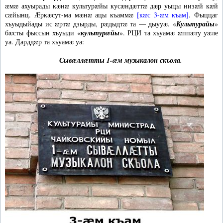
æмæ ахуырады кæнæ культурæйы кусæндæттæ дæр уыцы низæй кæй
сæйынц. Æркæсут-ма мæнæ ацы къаммæ
[кæс 3-æм къам]
. Фыццаг
хъуыдыйады ис æртæ дзырды, рæдыдтæ та — дыууæ. «
Культурайы
»
бæсты фыссын хъуыди «
культурæйы
». РЦИ та хъуамæ æппæту уæле
уа. Дарддæр та хъуамæ уа:
Сывæллæтты 1-æм музыкалон скъола.