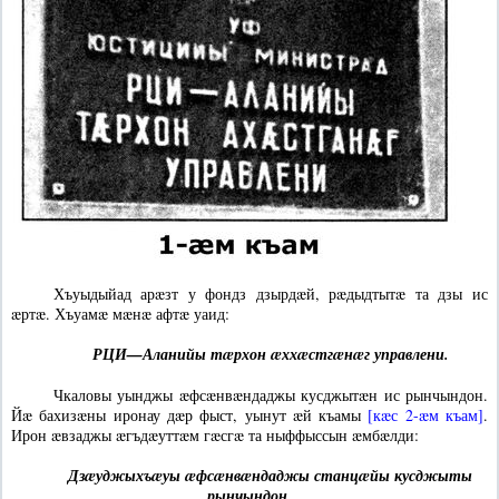
Хъуыдыйад арæзт у фондз дзырдæй, рæдыдтытæ та дзы ис
æртæ. Хъуамæ мæнæ афтæ уаид:
РЦИ—Аланийы тæрхон æххæстгæнæг управлени.
Чкаловы уынджы æфсæнвæндаджы кусджытæн ис рынчындон.
Йæ бахизæны иронау дæр фыст, уынут æй къамы
[кæс 2-æм къам]
.
Ирон æвзаджы æгъдæуттæм гæсгæ та ныффыссын æмбæлди:
Дзæуджыхъæуы æфсæнвæндаджы станцæйы кусджыты
рынчындон.