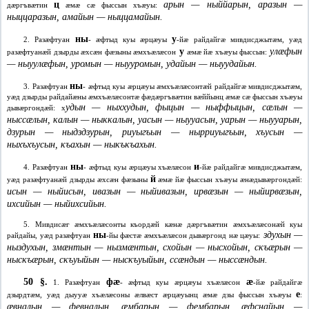
ц
арын — ныййарын, аразын —
дæргъвæтин
æмæ сæ фыссын хъæуы:
ныццаразын, амайын — ныццамайын.
ны
у
2. Разæфтуан
- æфтыд куы æрцæуы
-йæ райдайгæ мивдисджытæм, уæд
у
улæфын
разæфтуанæй дзырды æхсæн фæзыны æмхъæлæсон
æмæ йæ хъæуы фыссын:
— ныуулæфын, уромын — ныууромын, удайын — ныуудайын.
ны
3. Разæфтуан
- æфтыд куы æрцæуы æмхъæлæсонтæй райдайгæ мивдисджытæм,
уæд дзырды райдайæны æмхъæлæсонтæ фæдæргъвæтин вæййынц æмæ сæ фыссын хъæуы
удын — ныххудын, фыцын — ныффыцын, сæлын —
дывæргондæй: х
ныссæлын, калын — ныккалын, уасын — ныууасын, уарын — ныууарын,
дзурын — ныдздзурын, риуыгъын — нырриуыгъын, хъусын —
ныхъхъусын, къахын — ныкъкъахын.
ны
и
4. Разæфтуан
- æфтыд куы æрцæуы хъæлæсон
-йæ райдайгæ мивдисджытæм,
й
уæд разæфтуанæй дзырды æхсæн фæзыны
æмæ йæ фыссын хъæуы æнæдывæргондæй:
исын — ныйисын, ивазын — ныйивазын, ирвæзын — ныйирвæзын,
ихсийын — ныйихсийын.
5. Мивдисæг æмхъæлæсонты къордæй кæнæ дæргъвæтин æмхъæлæсонæй куы
ны
здухын —
райдайы, уæд разæфтуан
-йы фæстæ æмхъæлæсон дывæргонд нæ цæуы:
ныздухын, змæнтын — нызмæнтын, схойын — нысхойын, скъæрын —
ныскъæрын, скъуыйын — ныскъуыйын, ссæндын — ныссæндын.
50 §.
фæ
æ
1. Разæфтуан
- æфтыд куы æрцæуы хъæлæсон
-йæ райдайгæ
е
дзырдтæм, уæд дыууæ хъæлæсоны æлвæст æрцæуынц æмæ дзы фыссын хъæуы
:
æвналын — февналын, æмбарын — фембарын, æфснайын —