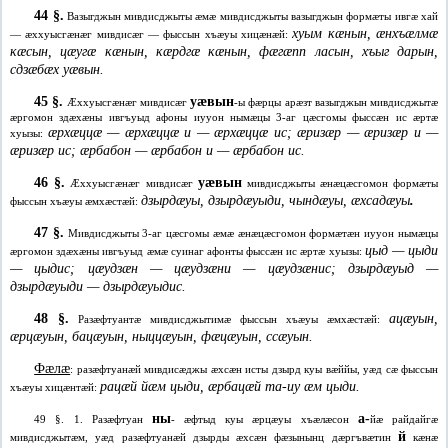
44 §.
Вазыгджын мивдисджыты æмæ мивдисджыты вазыгджын формæты ивгæ хай
хуым кæнын, æнхъæлмæ
— æххуысгæнæг мивдисæг — фыссын хъæуы хицæнæй:
кæсын, цæугæ кæнын, кæрдгæ кæнын, фæгæпп ласын, хъыг дарын,
сдзæбæх уæвын.
45 §.
уæвын
Æххуысгæнæг мивдисæг
-ы фæрцы арæзт вазыгджын мивдисджытæ
æргомон здæхæны ивгъуыд афоны иууон нымæцы 3-аг цæсгомы фыссæн ис æртæ
æрхæццæ — æрхæццæ и — æрхæццæ ис; æризæр — æризæр и —
хуызы:
æризæр ис; æрбабон — æрбабон и — æрбабон ис.
46 §.
уæвын
Æххуысгæнæг мивдисæг
мивдисджыты æнæцæсгомон формæты
дзырдæуы, дзырдæуыди, чындæуы, æхсадæуы
.
фыссын хъæуы æмхæстæй:
47 §.
Мивдисджыты 3-аг цæсгомы æмæ æнæцæсгомон формæтæн иууон нымæцы
цыд — цыди
æргомон здæхæны ивгъуыд æмæ суинаг афонты фыссæн ис æртæ хуызы:
— цыдис; цæудзæн — цæудзæни — цæудзæнис; дзырдæуыд —
дзырдæуыди — дзырдæуыдис.
48 §.
ацæуын,
Разæфтуантæ мивдисджытимæ фыссын хъæуы æмхæстæй:
æрцæуын, бацæуын, ныццæуын, фæцæуын, ссæуын.
Фæлæ
: разæфтуанæй мивдисæджы æхсæн исты дзырд куы вæййы, уæд сæ фыссын
рацæй йæм цыди, æрбацæй та-иу æм цыди.
хъæуы хицæнтæй:
ны
а-
49 §. 1. Разæфтуан
- æфтыд куы æрцæуы хъæлæсон
йæ райдайгæ
й
мивдисджытæм, уæд разæфтуанæй дзырды æхсæн фæзынынц дæргъвæтин
кæнæ