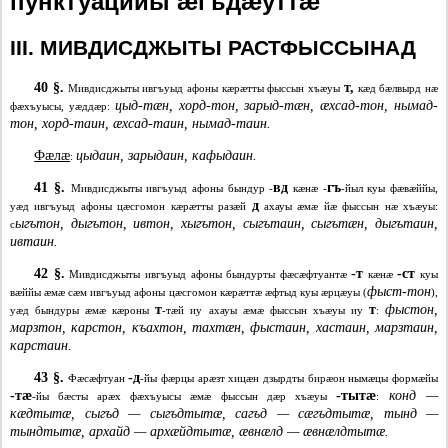
пунктуацийы æгъдæуттæ
III. МИВДИСДЖЫТЫ РАСТФЫССЫНАД
40 §.
т,
Мивдисджыты ивгъуыд афоны кæрæтты фыссын хъæуы
кæд бæлвырд нæ
цыд-тæн, хорд-тон, зарыд-тæн, æхсад-тон, нымад-
фæхъуысы, уæддæр:
тон, хорд-таин, æхсад-таин, нымад-таин.
Фæлæ
цыдаин, зарыдаин, кафыдаин.
:
41 §.
вд
гъ
Мивдисджыты ивгъуыд афоны бындур -
кæнæ -
-йыл куы фæвæййы,
д
уæд ивгъуыд афоны цæсгомон кæрæтты разæй
ахауы æмæ йæ фыссын нæ хъæуы:
ыгътон, дыгътон, ивтон, хыгътон, сыгътаин, сыгътæн, дыгътаин,
с
ивтаин.
42 §.
-
т
-
ст
Мивдисджыты ивгъуыд афоны бындурты фæсæфтуантæ
кæнæ
куы
фыст-тон
вæййы æмæ сæм ивгъуыд афоны цæсгомон кæрæттæ æфтыд куы æрцæуы (
),
т
т
фыстон,
уæд бындуры æмæ кæроны
-тæй иу ахауы æмæ фыссын хъæуы иу
:
марзтон, карстон, къахтон, тахтæн, фыстаин, хастаин, марзтаин,
карстаин.
43 §.
-
д
Фæсæфтуан
-йы фæрцы арæзт хицæн дзырдты бирæон нымæцы формæйы
-
тæ
-
тытæ
конд —
-йы бæсты арæх фæхъуысы æмæ фыссын дæр хъæуы
:
кæдтытæ, сыгъд — сыгъдтытæ, сагъд — сæгъдтытæ, тынд —
тындтытæ, архайд — архæйдтытæ, æвнæлд — æвнæлдтытæ.