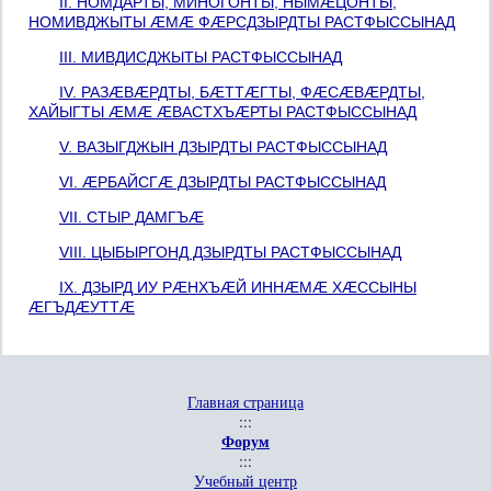
II. НОМДАРТЫ, МИНОГОНТЫ, НЫМÆЦОНТЫ,
НОМИВДЖЫТЫ ÆМÆ ФÆРСДЗЫРДТЫ РАСТФЫССЫНАД
III. МИВДИСДЖЫТЫ РАСТФЫССЫНАД
IV. РАЗÆВÆРДТЫ, БÆТТÆГТЫ, ФÆСÆВÆРДТЫ,
ХАЙЫГТЫ ÆМÆ ÆВАСТХЪÆРТЫ РАСТФЫССЫНАД
V. ВАЗЫГДЖЫН ДЗЫРДТЫ РАСТФЫССЫНАД
VI. ÆРБАЙСГÆ ДЗЫРДТЫ РАСТФЫССЫНАД
VII. СТЫР ДАМГЪÆ
VIII. ЦЫБЫРГОНД ДЗЫРДТЫ РАСТФЫССЫНАД
IX. ДЗЫРД ИУ РÆНХЪÆЙ ИННÆМÆ ХÆССЫНЫ
ÆГЪДÆУТТÆ
Главная страница
:::
Форум
:::
Учебный центр