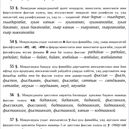
53 §.
Вазыгджын мивдисджытæй арæзт номдартæ, миногонтæ, миногмитæ æмæ
фæрссагмитæ фыссын хъæуы, кæд æххуысгæнæг мивдисæг æнæ разæфтуан уа, уæд
хъыг дарын — хъыгдарæг,
æмхæстæй, кæд разæфтуанимæ уа, уæд та — хицæнтæй:
хъыгдаргæйæ; хуым кæнын — хуымгæнæг, хуымгæнгæйæ, хуым
бакæнæг, хуым бакæнгæйæ; хъæр кæнын — хъæргæнæг, хъæргæнгæйæ,
хъæр ныккæнгæйæ.
54 §.
и
Мивдисæджы уидаг хъæлæсон
-йыл куы фæвæййы, уæд, уыцы мивдисæгæй
-
æг, -аг, -æн-
фæсæфтуантæ
ы фæрцы миногонтæ æмæ миногмитæ аразгæйæ, уидагæй
й
рæдийын — рæдийаг,
фæсæфтуаны æхсæн фæзыны
æмæ йæ хъæуы фыссын:
рæдийæг; бийын — бийæг, бийæн; æмбийын — æмбийаг, æмбийæнтæ.
55 §.
Мивдисæджы бындур куы фæвæййы дæргъвæтин æмхъæлæсоныл æмæ йæм
æфтыд куы æрцæуынц æмхъæлæсонæй райдайгæ дзырды хæйттæ, уæд дæргъвæтин мыр
фыссын — фыст,
фæцыбыр вæййы æмæ йæ фыссын хъæуы æнæ дывæргондæй:
фыстон, фысдзынæн, фыстæг, фысгæйæ; сæттын — сæтдзынæн,
сæтгæйæ; лæууын — лæудзынæн, лæуд, лæугæйæ.
56 §.
Мивдисджыты цæсгомон кæрæтты бæллиццаг здæхæны бирæон нымæцы
кк
бадиккам, бадиккат, бадиккой; фыссиккам,
фыссын хъæуы
:
фыссиккат, фыссиккой; бадтаиккам, бадтаиккат, бадтаиккой;
фыстаиккам, фыстаиккат, фыстаиккой; кæнын — кодтаиккой.
57 §.
у
Мивдисæджы уидаг æмхъæлæсон
-йыл куы фæвæййы, уæд æргомон æмæ
у
стау-ын
фæдзæхстон здæхæнты бирæон нымæцы 2-аг цæсгомы фыссын хъæуы иу
: