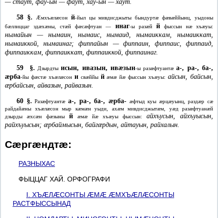
— стаут, фау-ын — фаут, хау-ын — хаут.
58 §.
й
Æмхъæлæсон
-йыл цы мивдисджыты бындуртæ фæвæййынц, уыдоны
инаг
й
бæллиццаг здæхæны, стæй фæсæфтуан —
-ы разæй
фыссын нæ хъæуы:
нымайын — нымаин, нымаис, нымаид, нымаиккам, нымаиккат,
нымаиккой, нымаинаг; фиппайын — фиппаин, фиппаис, фиппаид,
фиппаиккам, фиппаиккат, фиппаиккой, фиппаинаг.
59 §.
исын, ивазын, ивæзын
а-, ра-, ба-,
Дзырдты
-ы разæфтуантæ
æрба
и
й
айсын, байсын,
-йы фæстæ хъæлæсон
свæййы
æмæ йæ фыссын хъæуы:
æрбайсын, айвазын, райвазын.
60 §.
а-, ра-, ба-, æрба-
Разæфтуантæ
æфтыд куы æрцæуынц, раздæр сæ
райдайæны хъæлæсон мыр кæмæн уыди, ахæм мивдисджытæм, уæд разæфтуанæй
й
айхъусын, айхъуысын,
дзырды æхсæн фæзыны
æмæ йæ хъæуы фыссын:
райхъуысын; æрбаймысын, байгæрдын, айтауын, райхалын.
Сæргæндтæ:
РАЗНЫХАС
ФЫЦЦАГ ХАЙ. ОРФОГРАФИ
I. ХЪÆЛÆСОНТЫ ÆМÆ ÆМХЪÆЛÆСОНТЫ
РАСТФЫССЫНАД