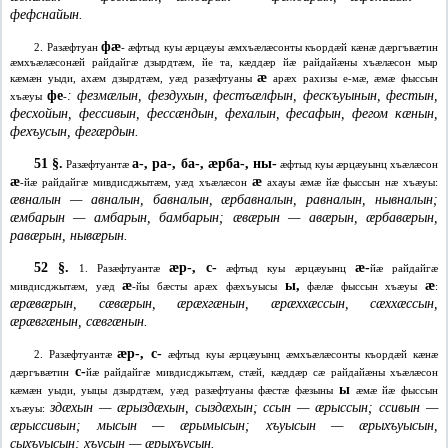
фефснайын.
фæ
2. Разæфтуан
- æфтыд куы æрцæуы æмхъæлæсонты къордæй кæнæ дæргъвæтин
æмхъæлæсонæй райдайгæ дзырдтæм, йе та, кæддæр йæ райдайæны хъæлæсон мыр
æ
кæмæн уыди, ахæм дзырдтæм, уæд разæфтуаны
арæх рахизы е-мæ, æмæ фыссын
фе
: фезмæлын, фездухын, фестъæлфын, фескъуынын, фестын,
хъæуы
-
фесхойын, фессивын, фессæндын, фехалын, фесафын, фегом кæнын,
фехъусын, фегæрдын.
51 §.
а-, ра-, ба-, æрба-, ны-
Разæфтуантæ
æфтыд куы æрцæуынц хъæлæсон
æ
æ
-йæ райдайгæ мивдисджытæм, уæд хъæлæсон
ахауы æмæ йæ фыссын нæ хъæуы:
æвналын — авналын, бавналын, æрбавналын, равналын, нывналын;
æмбарын — амбарын, бамбарын; æвæрын — авæрын, æрбавæрын,
равæрын, нывæрын.
52 §.
æр-, с-
æ-
1. Разæфтуантæ
æфтыд куы æрцæуынц
йæ райдайгæ
æ
ы,
æ
мивдисджытæм, уæд
-йы бæсты арæх фæхъуысы
фæлæ фыссын хъæуы
:
æрæвæрын, сæвæрын, æрæхгæнын, æрæххæссын, сæххæссын,
æрæвгæнын, сæвгæнын.
æр-, с-
2. Разæфтуантæ
æфтыд куы æрцæуынц æмхъæлæсонты къордæй кæнæ
с-
дæргъвæтин
йæ райдайгæ мивдисджытæм, стæй, кæддæр сæ райдайæны хъæлæсон
ы
кæмæн уыди, уыцы дзырдтæм, уæд разæфтуаны фæстæ фæзыны
æмæ йæ фыссын
здæхын — æрыздæхын, сыздæхын; ссын — æрыссын; ссивын —
хъæуы:
æрыссивын; мысын — æрымысын; хъуысын — æрыхъуысын,
сыхъуысын; хъусын — æрыхъусын.