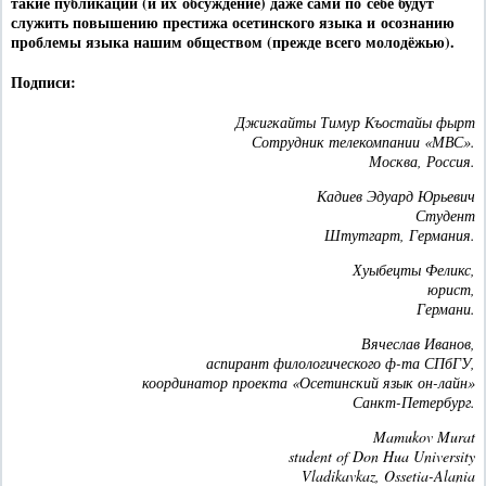
такие публикации (и их обсуждение) даже сами по себе будут
служить повышению престижа осетинского языка и осознанию
проблемы языка нашим обществом (прежде всего молодёжью).
Подписи:
Джигкайты Тимур Къостайы фырт
Сотрудник телекомпании «МВС».
Москва, Россия.
Кадиев Эдуард Юрьевич
Студент
Штутгарт, Германия.
Хуыбецты Феликс,
юрист,
Германи.
Вячеслав Иванов,
аспирант филологического ф-та СПбГУ,
координатор проекта «Осетинский язык он-лайн»
Санкт-Петербург.
Mamukov Murat
student of Don Hua University
Vladikavkaz, Ossetia-Alania