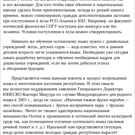
и все желающие. Для того чтобы такое обучение в национальных
школах сделать более привлекательным, исходя из реалий нашего
времени, можно стимулировать граждан дополнительными льготами
при поступлении в вузы РСО-Алания и ЮО. Например, на факультет
осетинской филологии СОГУ поступать вне конкурса или без
экзамена. Условия поступления в вузы можно откорректировать.
Начинать же обучение осетинскому языку нужно с дошкольных
учреждений: ясель, детских садов — ведь известно, что в раннем
детском возрасте легче усваиваются языки. Необходимо уже сегодня
начать разработку методик и обучение необходимых кадров для
дошкольных учреждений, если мы хотим добиться успеха
в обозримом будущем.
Представляется очень важным вовлечь в процесс возрождения
языка и неосетинское население республики. В этом смысле
мы полностью поддерживаем заявление Генерального Директора
ЮНЕСКО Коитиро Мацуура по случаю Международного дня родного
языка в 2003 г., когда он сказал: «
Изучение языков других народов —
это способ познакомиться с другим восприятием мира, с другими
взглядами
». Ничто не сможет адаптировать национальные
меньшинства Осетии к проживанию в осетинской лингво-культурной
среде так, как полноценное изучение осетинского языка (включая
речевой этикет и т. д.). Идеальной нам представляется ситуация,
когда целое поколение молодых граждан республики вырастет