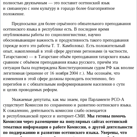
полностью двуязычным — это поставит осетинский язык
и связанную с ним культуру в гораздо более благоприятное
положение.
Предпосылки для более серьёзного обязательного преподавания
осетинского языка в республике есть. В последнее время
опубликованы работы по социолингвистике, научно
обосновывающие важность и продуктивность такого преподавания
(прежде всего это работы Т. Т. Камболова). Есть положительный
опыт, накопленный в этой сфере другими регионами (в частности,
Татарстаном) — в Татарстане объём преподавания татарского языка
сравним с объёмом преподавания языка русского, причём эта
ситуация была подтверждена Конституционным судом РФ как вполне
легитимная (решение от 16 ноября 2004 г.). Мы осознаём, что
изменения в этой сфере должны проходить постепенно, без
перегибов и с обязательным информированием населения о сути
и целях проводимых реформ.
Уважаемые депутаты, как мы знаем, при Парламенте РСО-А
существует Комиссия по сохранению и развитию осетинского языка.
К сожалению, деятельность комиссии слабо освещается
Мы готовы помочь
в республиканской прессе и интернет-СМИ.
Комиссии через размещение на популярных сайтах осетинской
тематики информации о работе Комиссии, о другой деятельности
по поддержанию и развитию осетинского языка. Уверены, что