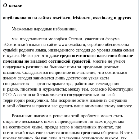
О языке
опубликовано на сайтах ossetia.ru, iriston.ru, ossetia.org и других
Уважаемые народные избранники,
мы, представители молодёжи Осетии, участники форума
«Осетинский язык» на сайте www.ossetia.ru, серьёзно обеспокоены
судьбой родного языка, низведённого сегодня до уровня языка семьи
даже среди осетинского населения больше
и культа. Не секрет, что
половины не владеют осетинской грамотой
, многие не умеют
поддержать разговор на бытовые темы за пределами речевых
штампов. Складывается неприятное впечатление, что осетинским
языком сегодня занимается лишь достаточно узкая каста
специалистов — артисты драмтеатра, работники телевидения
и радио, писатели и журналисты; между тем, согласно Конституции
РСО-А осетинский язык является государственным на всей
территории республики. Мы искренне хотим изменить ситуацию
в этой области и просим вас уделить ваше внимание этому вопросу.
Реальными шагами в решении этой проблемы может стать
открытие нескольких школ с преподаванием по всех предметам
на осетинском языке, прежде всего в населенных пунктах, где
осетинский язык еще остается основным средством общения. В этих
школах учились бы как дети, владеющие осетинским языком, так