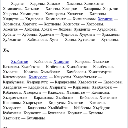
Хадатæ — Хадаевы. Хаматæ — Хамаевы. Хамихъотæ —
Хамикоевы. Хатъатæ — Хатаевы. Хачиртæ — Хачировы. Хацъатæ —
Хацаевы. Хæмицатæ — Хамицаевы. Хæтæгтæ — Хатаговы.
Хидиртæ — Хидировы. Химилонтæ — Химилоновы.
Хорантæ
—
Хорановы. Хортитæ — Хортиевы. Хосиротæ — Хосроевы.
Хохойтæ — Хохоевы. Хохтæ — Хоховы. Хуадонтæ — Хуадоновы.
Хубатæ — Хубаевы. Худæлтæ — Худаловы. Худжитæ — Худжиевы.
Хуймантæ — Хаймановы. Хутæ — Хаевы. Хутъиатæ — Хутиаевы.
Хъ
Хъабантæ
— Кабановы.
Хъаиртæ
— Каировы. Хъазахтæ —
Казаховы. Хъазбектæ — Казбековы. Хъалабектæ — Калабековы.
Хъалатæ — Калаевы. Хъамболтæ — Камболовы. Хъантемуртæ —
Кантемировы.
Хъанухътæ
— Кануковы. Хъарабугъатæ —
Карабугаевы. Хъарадзаутæ — Караджаевы. Хъараонтæ — Караоновы.
Хъардантæ — Кардановы. Хъарцатæ — Карцаевы. Хъæбæлотæ —
Кабалоевы. Хъæдохтæ — Кадоховы. Хъæлицтæ — Калицовы.
Хъæрæгъæстæ — Карагасовы. Хъибизтæ — Кибизовы. Хъизинтæ —
Кизиновы. Хъиргъутæ — Киргуевы. Хъозитæ — Кожиевы.
Хъодзастæ — Кодзасовы. Хъойбайтæ — Койбаевы. Хъубадтæ —
Кубатиевы. Хъужелтæ — Кужеловы. Хъулатæ — Кулаевы.
Хъулчитæ — Кульчиевы.