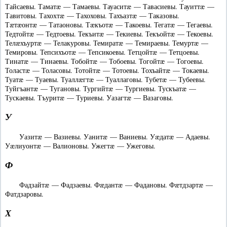
Тайсаевы. Таматæ — Тамаевы. Тауаситæ — Тавасиевы. Тауиттæ —
Тавитовы. Тахохтæ — Тахоховы. Тахъазтæ — Таказовы.
Тæтæонтæ — Татаоновы. Тæкъотæ — Такоевы. Тегатæ — Тегаевы.
Тедтойтæ — Тедтоевы. Текъитæ — Текиевы. Текъойтæ — Текоевы.
Телæхъуртæ — Телакуровы. Темиратæ — Темираевы. Темуртæ —
Темировы. Тепсихъотæ — Тепсикоевы. Тетцойтæ — Тетцоевы.
Тинатæ — Тинаевы. Тобойтæ — Тобоевы. Тогойтæ — Тогоевы.
Толастæ — Толасовы. Тотойтæ — Тотоевы. Тохъайтæ — Токаевы.
Туатæ — Туаевы. Туаллæгтæ — Туаллаговы. Тубетæ — Тубеевы.
Туйгъантæ — Тугановы. Тургийтæ — Тургиевы. Тускъатæ —
Тускаевы. Тъуритæ — Туриевы. Уазагтæ — Вазаговы.
У
Уазитæ — Вазиевы. Уанитæ — Ваниевы. Уæдатæ — Адаевы.
Уæлиуонтæ — Валионовы. Ужегтæ — Ужеговы.
Ф
Фадзайтæ — Фадзаевы. Фæдантæ — Фадановы. Фæтдзартæ —
Фатдзаровы.
Х