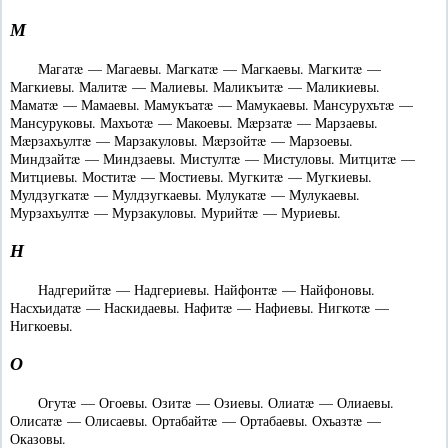
М
Магатæ — Магаевы. Магкатæ — Магкаевы. Магкитæ —
Магкиевы. Малитæ — Малиевы. Маликъитæ — Маликиевы.
Маматæ — Мамаевы. Мамукъатæ — Мамукаевы. Мансурухътæ —
Мансуруковы. Махъотæ — Макоевы. Мæрзатæ — Марзаевы.
Мæрзахъултæ — Марзакуловы. Мæрзойтæ — Марзоевы.
Миндзайтæ — Миндзаевы. Мистултæ — Мистуловы. Митцитæ —
Митциевы. Моститæ — Мостиевы. Мугкитæ — Мугкиевы.
Мулдзугкатæ — Мулдзугкаевы. Мулукатæ — Мулукаевы.
Мурзахъултæ — Мурзакуловы. Мурийтæ — Муриевы.
Н
Надгерийтæ — Надгериевы. Найфонтæ — Найфоновы.
Насхъидатæ — Наскидаевы. Нафитæ — Нафиевы. Нигкотæ —
Нигкоевы.
О
Огутæ — Огоевы. Озитæ — Озиевы. Олиатæ — Олиаевы.
Олисатæ — Олисаевы. Ортабайтæ — Ортабаевы. Охъазтæ —
Оказовы.