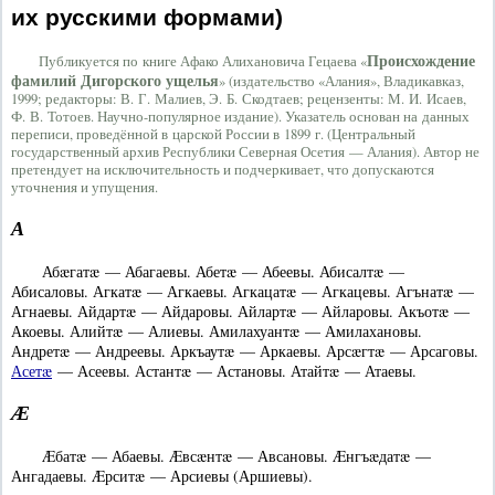
их русскими формами)
Происхождение
Публикуется по книге Афако Алихановича Гецаева «
фамилий Дигорского ущелья
» (издательство «Алания», Владикавказ,
1999; редакторы: В. Г. Малиев, Э. Б. Скодтаев; рецензенты: М. И. Исаев,
Ф. В. Тотоев. Научно-популярное издание). Указатель основан на данных
переписи, проведëнной в царской России в 1899 г. (Центральный
государственный архив Республики Северная Осетия — Алания). Автор не
претендует на исключительность и подчеркивает, что допускаются
уточнения и упущения.
А
Абæгатæ — Абагаевы. Абетæ — Абеевы. Абисалтæ —
Абисаловы. Агкатæ — Агкаевы. Агкацатæ — Агкацевы. Агънатæ —
Агнаевы. Айдартæ — Айдаровы. Айлартæ — Айларовы. Акъотæ —
Акоевы. Алийтæ — Алиевы. Амилахуантæ — Амилахановы.
Андретæ — Андреевы. Аркъаутæ — Аркаевы. Арсæгтæ — Арсаговы.
Асетæ
— Асеевы. Астантæ — Астановы. Атайтæ — Атаевы.
Æ
Æбатæ — Абаевы. Æвсæнтæ — Авсановы. Æнгъæдатæ —
Ангадаевы. Æрситæ — Арсиевы (Аршиевы).