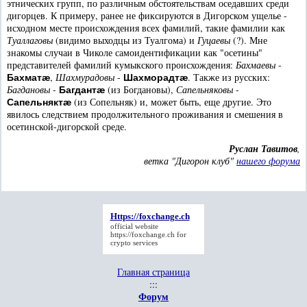
этнических групп, по различным обстоятельствам оседавших среди
дигорцев. К примеру, ранее не фиксируются в Дигорском ущелье -
исходном месте происхождения всех фамилий, такие фамилии как
Туаллаговы
(видимо выходцы из Туалгома) и
Гуцаевы
(?). Мне
знакомы случаи в Чиколе самоидентификации как "осетины"
представителей фамилий кумыкского происхождения:
Бахмаевы
-
,
Шахмурадовы
-
. Также из русских:
Бахматæ
Шахморадтæ
Багдановы
-
(из Богдановы),
Сапельняковы
-
Багдантæ
(из Сопельняк) и, может быть, еще другие. Это
Сапельняктæ
явилось следствием продолжительного проживания и смешения в
осетинской-дигорской среде.
Руслан Тавитов
,
ветка "Дигорон клуб"
нашего форума
Https://foxchange.ch
official website
https://foxchange.ch
for
crypto services
Главная страница
:::
Форум