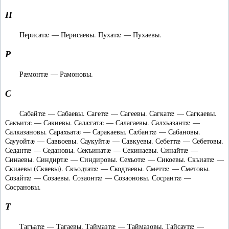
П
Перисатæ — Перисаевы. Пухатæ — Пухаевы.
Р
Рæмонтæ — Рамоновы.
С
Сабайтæ — Сабаевы. Сагетæ — Сагеевы. Сагкатæ — Сагкаевы.
Сакъитæ — Сакиевы. Салæгатæ — Салагаевы. Салхъазантæ —
Салказановы. Сарахъатæ — Саракаевы. Сæбантæ — Сабановы.
Саууойтæ — Саввоевы. Саукуйтæ — Савкуевы. Себеттæ — Себетовы.
Седантæ — Седановы. Секъинатæ — Секинаевы. Синайтæ —
Синаевы. Синдиртæ — Синдировы. Сехъотæ — Сикоевы. Скъиатæ —
Скиаевы (Скяевы). Скъодтатæ — Скодтаевы. Сметтæ — Сметовы.
Созайтæ — Созаевы. Созаонтæ — Созаоновы. Сосрантæ —
Сосрановы.
Т
Тагъатæ — Тагаевы. Таймазтæ — Таймазовы. Тайсаутæ —