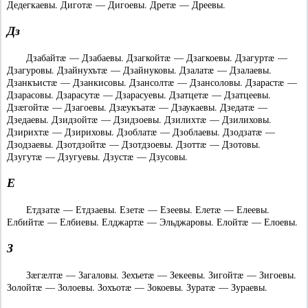
Дедегкаевы. Диготæ — Дигоевы. Дретæ — Дреевы.
Дз
Дзабайтæ — Дзабаевы. Дзагкойтæ — Дзагкоевы. Дзагуртæ —
Дзагуровы. Дзайнухътæ — Дзайнуковы. Дзалатæ — Дзалаевы.
Дзанкъистæ — Дзанкисовы. Дзансолтæ — Дзансоловы. Дзарастæ —
Дзарасовы. Дзарасутæ — Дзарасуевы. Дзатцетæ — Дзатцеевы.
Дзæгойтæ — Дзагоевы. Дзæукъатæ — Дзаукаевы. Дзедатæ —
Дзедаевы. Дзидзойтæ — Дзидзоевы. Дзилихтæ — Дзилиховы.
Дзирихтæ — Дзириховы. Дзоблатæ — Дзоблаевы. Дзодзатæ —
Дзодзаевы. Дзотдзойтæ — Дзотдзоевы. Дзоттæ — Дзотовы.
Дзугутæ — Дзугуевы. Дзустæ — Дзусовы.
Е
Етдзатæ — Етдзаевы. Езетæ — Езеевы. Елетæ — Елеевы.
Елбийтæ — Елбиевы. Елджартæ — Эльджаровы. Елойтæ — Елоевы.
З
Зæгæлтæ — Загаловы. Зехъетæ — Зекеевы. Зигойтæ — Зигоевы.
Золойтæ — Золоевы. Зохъотæ — Зокоевы. Зуратæ — Зураевы.