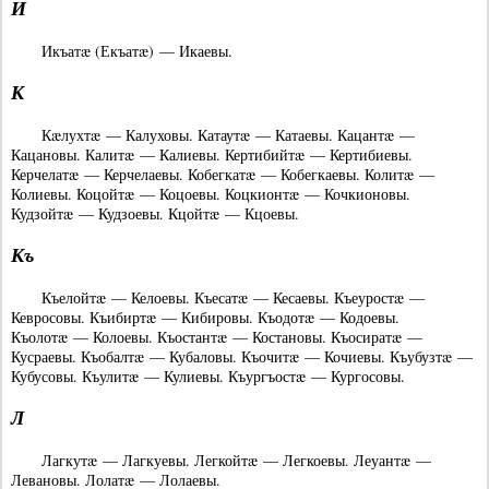
И
Икъатæ (Екъатæ) — Икаевы.
К
Кæлухтæ — Калуховы. Катаутæ — Катаевы. Кацантæ —
Кацановы. Калитæ — Калиевы. Кертибийтæ — Кертибиевы.
Керчелатæ — Керчелаевы. Кобегкатæ — Кобегкаевы. Колитæ —
Колиевы. Коцойтæ — Коцоевы. Коцкионтæ — Кочкионовы.
Кудзойтæ — Кудзоевы. Кцойтæ — Кцоевы.
Къ
Къелойтæ — Келоевы. Къесатæ — Кесаевы. Къеуростæ —
Кевросовы. Къибиртæ — Кибировы. Къодотæ — Кодоевы.
Къолотæ — Колоевы. Къостантæ — Костановы. Къосиратæ —
Кусраевы. Къобалтæ — Кубаловы. Къочитæ — Кочиевы. Къубузтæ —
Кубусовы. Къулитæ — Кулиевы. Къургъостæ — Кургосовы.
Л
Лагкутæ — Лагкуевы. Легкойтæ — Легкоевы. Леуантæ —
Левановы. Лолатæ — Лолаевы.