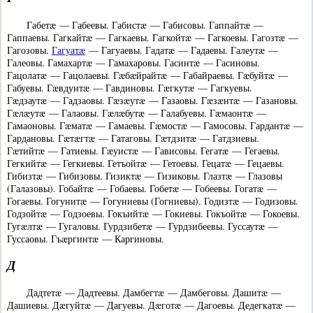
Габетæ — Габеевы. Габистæ — Габисовы. Гаппайтæ —
Гаппаевы. Гагкайтæ — Гагкаевы. Гагкойтæ — Гагкоевы. Гагозтæ —
Гагозовы.
Гагуатæ
— Гагуаевы. Гадатæ — Гадаевы. Галеутæ —
Галеовы. Гамахартæ — Гамахаровы. Гасинтæ — Гасиновы.
Гацолатæ — Гацолаевы. Гæбæйрайтæ — Габайраевы. Гæбуйтæ —
Габуевы. Гæвдунтæ — Гавдиновы. Гæгкутæ — Гагкуевы.
Гæдзаутæ — Гадзаовы. Гæзæутæ — Газаовы. Гæзæнтæ — Газановы.
Гæлæутæ — Галаовы. Гæлæбутæ — Галабуевы. Гæмаонтæ —
Гамаоновы. Гæматæ — Гамаевы. Гæмостæ — Гамосовы. Гардантæ —
Гардановы. Гæтæгтæ — Гатаговы. Гæтдзитæ — Гатдзиевы.
Гæтийтæ — Гатиевы. Гæуистæ — Гависовы. Гегатæ — Гегаевы.
Гегкийтæ — Гегкиевы. Гетъойтæ — Гетоевы. Гецатæ — Гецаевы.
Гибизтæ — Гибизовы. Гизиктæ — Гизиковы. Глазтæ — Глазовы
(Галазовы). Гобайтæ — Гобаевы. Гобетæ — Гобеевы. Гогатæ —
Гогаевы. Гогунитæ — Гогуниевы (Гогниевы). Годизтæ — Годизовы.
Годзойтæ — Годзоевы. Гокъийтæ — Гокиевы. Гокъойтæ — Гокоевы.
Гугæлтæ — Гугаловы. Гурдзибетæ — Гурдзибеевы. Гуссаутæ —
Гуссаовы. Гъæргинтæ — Каргиновы.
Д
Дадтетæ — Дадтеевы. Дамбегтæ — Дамбеговы. Дашитæ —
Дашиевы. Дæгуйтæ — Дагуевы. Дæготæ — Дагоевы. Дедегкатæ —