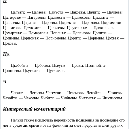
Ц
Цагъатæ — Цагаевы. Цакъотæ — Цакоевы. Цалитæ — Цалиевы.
Цæгæратæ — Цагараевы. Цæлкостæ — Цалкосовы. Цæллатæ —
Цаллаевы. Цæратæ — Цараевы. Цæрæктæ — Цараковы. Цæргæсатæ —
Царгасовы. Цæукъатæ — Цавкаевы. Цæукъилтæ — Цавкиловы.
Цомартатæ — Цомартовы. Цопантæ — Цопановы. Цопитæ —
Цопиевы. Цорионтæ — Цорионовы. Цоритæ — Цориевы. Цохътæ —
Цоковы.
Цъ
Цъебойтæ — Цебоевы. Цъеутæ — Цеовы. Цъоппойтæ —
Цоппоевы. Цъугкитæ — Цугкиевы.
Ч
Чегатæ — Чегаевы. Чегемтæ — Чегемовы. Чекойтæ — Чекоевы.
Чехойтæ — Чехоевы. Чибитæ — Чибиевы. Чихтистæ — Чихтисовы.
Интересный комментарий
Нельзя также исключать вероятность появления за последние сто
лет в среде дигорцев новых фамилий за счет представителей других