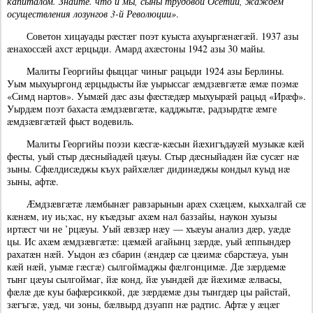
капиталом. Знайте. что и мы, сыны трудовой Осетии, жаждем
осуществления лозунгов 3-й Революции»
.
Советон хицауады рæстæг поэт куыста ахуыргæнæгæй. 1937 азы
æнахоссæй ахст æрцыди. Амард ахæстоны 1942 азы 30 майы.
Малиты Георгийы фыццаг чиныг рацыди 1924 азы Берлины.
Уым мыхуыргонд æрцыдысты йæ уырыссаг æмдзæвгæтæ æмæ поэмæ
«Симд нартов». Уымæй дæс азы фæстæдæр мыхуырæй рацыд «Ирæф».
Уырдæм поэт бахаста æмдзæвгæтæ, кадджытæ, радзырдтæ æмге
æмдзæвгæтæй фыст водевиль.
Малиты Георгийы поэзи кæсгæ-кæсын йæхигъдауæй музыкæ кæй
фесты, уый стыр дæсныйадæй цæуы. Стыр дæсныйадæн йæ сусæг нæ
зыны. Сфæлдисæджы къух райхæлæг дидинæджы кондыл куыд нæ
зыны, афтæ.
Æмдзæвгæтæ лæмбынæг равзарынын арæх схæцæм, кыххалгай сæ
кæнæм, иу иь;хас, ну къæдзыг ахæм нал баззайы, наукон хуызы
иртæст чи не ’рцæуы. Уый æвзæр нæу — хъæуы анализ дæр, уæдæ
цы. Ис ахæм æмдзæвгæтæ: цæмæй агайынц зæрдæ, уый æппындæр
рахатæн нæй. Уыдон æз сбарин (æндæр сæ цæимæ сбарстæуа, уын
кæй нæй, уымæ гæсгæ) сылгоймаджы фæлгонцимæ. Дæ зæрдæмæ
тынг цæуы сылгоймаг, йæ конд, йæ уындæй дæ йæхимæ æлвасы,
фæлæ дæ куы бафæрсиккой, дæ зæрдæмæ дзы тынгдæр цы райстай,
зæгъгæ, уæд, чи зоны, бæлвырд дзуапп нæ радтис. Афтæ у æцæг