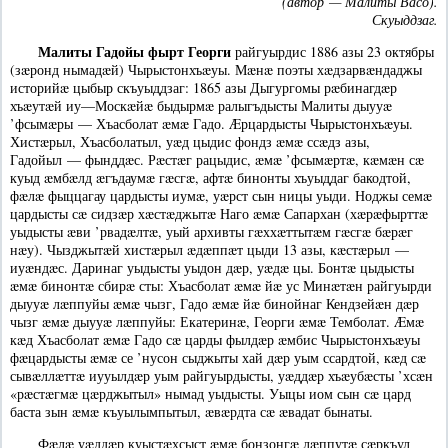
(автор — Малиты Васо).
Скуыддзаг.
Малиты Гадойы фырт Георги
райгуырдис 1886 азы 23 октябры
(зæронд нымадæй) Чырыстонхъæуы. Мæнæ поэты хæдзарвæндаджы
историйæ цыбыр скъуыддзаг: 1865 азы Дыгургомы рæбинагдæр
хъæутæй иу—Москæйæ быдырмæ ралыгъдысты Малиты дыууæ
’фсымæры — Хъасболат æмæ Гадо. Æрцардысты Чырыстонхъæуы.
Хистæрыл, Хъасболатыл, уæд цыдис фондз æмæ ссæдз азы,
Гадойыл — фынддæс. Рæстæг рацыдис, æмæ ’фсымæртæ, кæмæн сæ
куыд æмбæлд æгъдаумæ гæсгæ, афтæ бинонты хъуыддаг бакодтой,
фæлæ фыццагау цардысты иумæ, уæрст сын ницы уыди. Ноджы семæ
цардысты сæ сидзæр хæстæджытæ Наго æмæ Сапархан (хæрæфырттæ
уыдысты æви ’рвадæлтæ, уый архивты гæххæттытæм гæсгæ бæрæг
нæу). Чызджытæй хистæрыл æдæппæт цыди 13 азы, кæстæрыл —
иуæндæс. Даринаг уыдысты уыдон дæр, уæдæ цы. Бонтæ цыдысты
æмæ бинонтæ сбирæ сты: Хъасболат æмæ йæ ус Минæтæн райгуырди
дыууæ лæппуйы æмæ чызг, Гадо æмæ йæ бинойнаг Кендзейæн дæр
чызг æмæ дыууæ лæппуйы: Екатеринæ, Георги æмæ Темболат. Æмæ
кæд Хъасболат æмæ Гадо сæ царды фылдæр æмбис Чырыстонхъæуы
фæцардысты æмæ се ’нусон сыджыты хай дæр уым ссардтой, кæд сæ
сывæллæттæ иууылдæр уым райгуырдысты, уæддæр хъæубæсты ’хсæн
«рæстæгмæ цæрджытыл» нымад уыдысты. Уыцы иом сын сæ цард
баста зын æмæ къуылымпытыл, æвæрдта сæ æвадат бынаты.
Фæлæ уæддæр куыстæхсыст æмæ бонзонгæ лæппутæ сæркъул