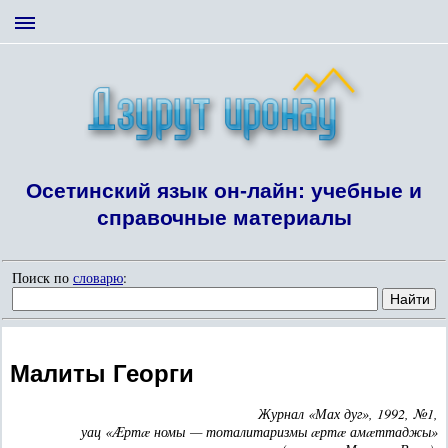
Осетинский язык он-лайн: учебные и
справочные материалы
Поиск по
словарю
:
Малиты Георги
Журнал «Мах дуг», 1992, №1,
уац «Æртæ номы — тоталитаризмы æртæ амæттаджы»