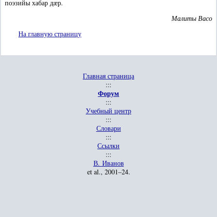
поэзийы хабар дæр.
Малиты Васо
На главную страницу
Главная страница
:::
Форум
:::
Учебный центр
:::
Словари
:::
Ссылки
:::
В. Иванов
et al.
, 2001–24.