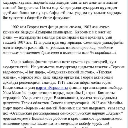
хæдзары къуымы зырнæйзылд хъæдын сынтæгыл æмæ æнæ хъыпп-
сыппæй йæ уд систа. Поэты мад Кендзе уыди хуыцауыл æууæндæг
адæймаг, бинонтæ-иу куы бафынæй сты, уæд ма-иу талынг хæдзары
йæ хуыссæны бадгæйæ бирæ фæкуывта.
1902 азы Георги каст фæци дины скъола, 1903 азы ахуыр
кæнынмæ бацыди Æрыдоны семинармæ. Кæронмæ йæ каст нæ
фæци — ахуырдзауты змæлды разæнгардæй кæй архайдта, уый
тыххæй 1907 азы 12 апрелы цухгонд æрцыди. Семинары уынаффæйы
лæтгæ тæрхон рахастой:
«...удалить из семинарии лиц, наиболее
виновных в нынешнем брожении и вызванных ими беспорядках...»
Уыцы хабары фæстæ æрыгон поэт куыста куы писырæй, куы
ахуыргæнæгæй. Йæ уацмыстæ мыхуыргонд цыдысты газеттæ «Терские
ведомости», «Ног цард», «Владикавказский листок», «Терская
жнзнь», «Терское эхо» æмæ æндæр оргæнты. Георги активонæй
архайдта революцион змæлды. 1917 азы сентябры мæйы горæт
Владикавказы уыд
парти «Кермен»-ы
фыццаг организацион æмбырд.
Уым Малийы-фырт æвзæрст æрцыд партийы Центрон Комитеты
сæрдарæй. Уыцы азты царди Владикавказы, куыста зæхкусджыты
депутатты Терчы облæстон Советы инструкторæй. 1912 азы Малийы-
фырт парти «Кермен»-ы номæй Ленинмæ цы тел ныццавта, уым загъд
ис:
«Осетинская революционная демократичсская партия „Кермен“
приветствует в Вашем лице рабочее и крестьянское правительство,
осененное красным знаменем, знаменующее победу труда нгд