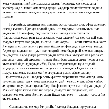
æмæ уæнтæхъилæй нæ цыдысты адæмы ’хсæнмæ, сæ кæрдзыны
къæбæр кæд зынтæй амалгонд цыди, уæддæр фæллойгæнæг лæджы
хуымæтæг намыс хъæддых лæууыди хъалты хирвæссон «æздæн»-ы
ныхмæ.
Георгийыл, æвæццæгæн, цыдаид фондз-æхсæз азы, афтæ адæмыл
сыстад емынæ. Цагъды кодтой адæм, сæ мæрдты ныгæныхъом нал
уыдысты. Поэты фыд Гадойы тыххæй баззад ахæм таурæгъ:
Чырыстонхъæуыл рын куы сыстади, уæд адæмæй сæ сæр сæ кой сси.
Мардыл кæуæг нал уыди, хист ын нал кодтой — алчи æнхъæлмæ каст
йæ адзалмæ, рынчын-иу рагацау йæхиуыл фæкуыдта æмæ-иу амард.
Адæм цы кодтаиккой, уый нал зыдтой æмæ быдырæй хæхтæм лидзын
райдыдтой. Гадо уыцы рæстæг уыди хохы æмæ хъæумæ нал раздæхт,
лæгæты иунæгæй æрцарди. Фæлæ йæм фæд-фæдыл æртæ ’хсæвы усы
хъæлæсæй бадзырдæуыд: «Уæ, Гадо, кæдæмфæнды куы лидзай,
уæддæр дæ мæлæт емынæйæ уыдзæни!» Уыйадыл Гадо йæ лæгæт
ныууагъта æмæ, емынæ ма йæ агъуыдыл уыди, афтæ рацыди
Чырыстонхъæумæ. Цалдæр боны фæстæ фæрынчын æмæ амард. Ацы
таурæгъы æцæг цы у æмæ æрымысгæ, уый, æвæццæгæн, абон уыйас
ахсджиаг нæу, фæлæ цымæ Гадо йæ фыныл афтæ тынг баууæндыдаид?
Мæнмæ афтæ кæсы æмæ йæ зæрдæ дзырдта йæ хæдзармæ, йæ
сывæллæттæм, æмæ йæ нал уыди йæхи уды мæт — рацыди, сразы йæ
хъысмæтыл.
Сывæллæтты сæ мад Кендзейы ’вджид бакодта, æрхуыссыд