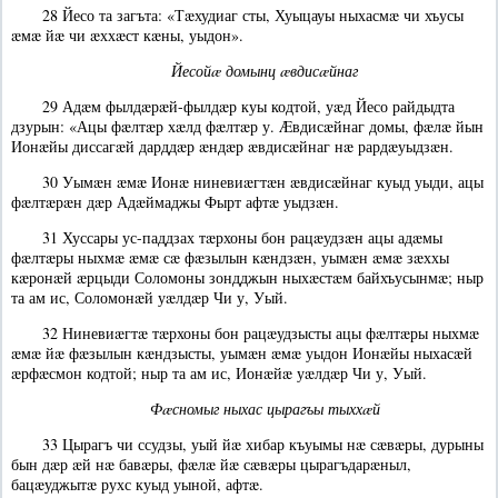
28 Йесо та загъта: «Тæхудиаг сты, Хуыцауы ныхасмæ чи хъусы
æмæ йæ чи æххæст кæны, уыдон».
Йесойæ домынц æвдисæйнаг
29 Адæм фылдæрæй-фылдæр куы кодтой, уæд Йесо райдыдта
дзурын: «Ацы фæлтæр хæлд фæлтæр у. Æвдисæйнаг домы, фæлæ йын
Ионæйы диссагæй дарддæр æндæр æвдисæйнаг нæ рардæуыдзæн.
30 Уымæн æмæ Ионæ ниневиæгтæн æвдисæйнаг куыд уыди, ацы
фæлтæрæн дæр Адæймаджы Фырт афтæ уыдзæн.
31 Хуссары ус-паддзах тæрхоны бон рацæудзæн ацы адæмы
фæлтæры ныхмæ æмæ сæ фæзылын кæндзæн, уымæн æмæ зæххы
кæронæй æрцыди Соломоны зондджын ныхæстæм байхъусынмæ; ныр
та ам ис, Соломонæй уæлдæр Чи у, Уый.
32 Ниневиæгтæ тæрхоны бон рацæудзысты ацы фæлтæры ныхмæ
æмæ йæ фæзылын кæндзысты, уымæн æмæ уыдон Ионæйы ныхасæй
æрфæсмон кодтой; ныр та ам ис, Ионæйæ уæлдæр Чи у, Уый.
Фæсномыг ныхас цырагъы тыххæй
33 Цырагъ чи ссудзы, уый йæ хибар къуымы нæ сæвæры, дурыны
бын дæр æй нæ бавæры, фæлæ йæ сæвæры цырагъдарæныл,
бацæуджытæ рухс куыд уыной, афтæ.