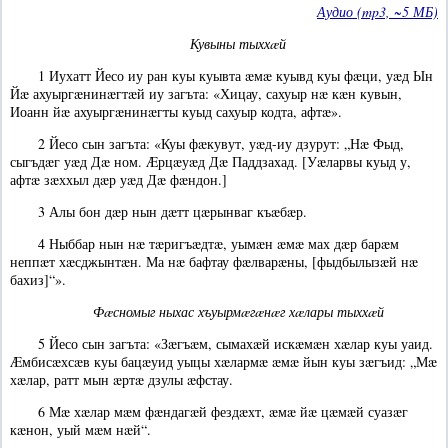
Аудио (mp3, ~5 МБ)
Кувыны тыххæй
1 Иухатт Йесо иу ран куы куывта æмæ куывд куы фæци, уæд Ын
Йæ ахуыргæнинæгтæй иу загъта: «Хицау, сахуыр нæ кæн кувын,
Иоанн йæ ахуыргæнинæгты куыд сахуыр кодта, афтæ».
2 Йесо сын загъта: «Куы фæкувут, уæд-иу дзурут: „Нæ Фыд,
сыгъдæг уæд Дæ ном. Æрцæуæд Дæ Паддзахад. [Уæларвы куыд у,
афтæ зæххыл дæр уæд Дæ фæндон.]
3 Алы бон дæр нын дæтт цæрынваг къæбæр.
4 Ныббар нын нæ тæригъæдтæ, уымæн æмæ мах дæр барæм
неппæт хæсджынтæн. Ма нæ бафтау фæлварæны, [фыдбылызæй нæ
бахиз]“».
Фæсномыг ныхас хъуырмæгæнæг хæлары тыххæй
5 Йесо сын загъта: «Зæгъæм, сымахæй искæмæн хæлар куы уаид.
Æмбисæхсæв куы бацæуид уыцы хæлармæ æмæ йын куы зæгъид: „Мæ
хæлар, ратт мын æртæ дзулы æфстау.
6 Мæ хæлар мæм фæндагæй фездæхт, æмæ йæ цæмæй суазæг
кæнон, уый мæм нæй“.