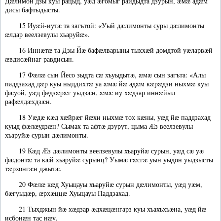
Дæлимон дзы куы рацыд, уæд æгомыг райдыдта дзурын, æмæ адæм
дисы бафтыдысты.
15 Иуæй-иутæ та загътой: «Уый дæлимонты суры дæлимонты
æлдар веелзевулы хъаруйæ».
16 Иннæтæ та Дзы Йæ бафæлварыны тыххæй домдтой уæларвæй
æвдисæйнаг равдисын.
17 Фæлæ сын Йесо зыдта сæ хъуыдытæ, æмæ сын загъта: «Алы
паддзахад дæр куы ныддихтæ уа æмæ йæ адæм кæрæдзи ныхмæ куы
фæуой, уæд федзæрæг уыдзæн, æмæ иу хæдзар иннæйыл
рафæлдæхдзæн.
18 Уæдæ кæд хæйрæг йæхи ныхмæ тох кæны, уæд йæ паддзахад
куыд фæлæудзæн? Сымах та афтæ дзурут, цыма Æз веелзевулы
хъаруйæ сурын дæлимонты.
19 Кæд Æз дæлимонты веелзевулы хъаруйæ сурын, уæд сæ уæ
фæдонтæ та кæй хъаруйæ сурынц? Уымæ гæсгæ уын уыдон уыдзысты
тæрхонгæн джытæ.
20 Фæлæ кæд Хуыцауы хъаруйæ сурын дæлимонты, уæд уæм,
бæгуыдæр, æрхæццæ Хуыцауы Паддзахад.
21 Тыхджын йæ хæдзар æдхæцæнгарз куы хъахъхъæна, уæд йæ
исбонæн тас нæу.