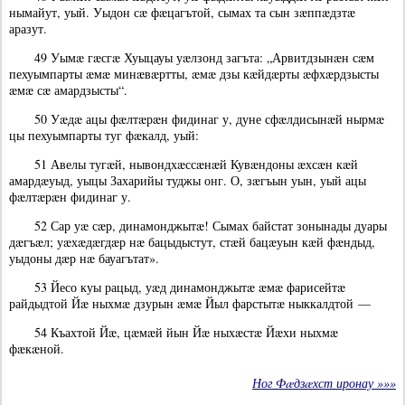
нымайут, уый. Уыдон сæ фæцагътой, сымах та сын зæппæдзтæ
аразут.
49 Уымæ гæсгæ Хуыцауы уæлзонд загъта: „Арвитдзынæн сæм
пехуымпарты æмæ минæвæртты, æмæ дзы кæйдæрты æфхæрдзысты
æмæ сæ амардзысты“.
50 Уæдæ ацы фæлтæрæн фидинаг у, дуне сфæлдисынæй нырмæ
цы пехуымпарты туг фæкалд, уый:
51 Авелы тугæй, нывондхæссæнæй Кувæндоны æхсæн кæй
амардæуыд, уыцы Захарийы туджы онг. О, зæгъын уын, уый ацы
фæлтæрæн фидинаг у.
52 Сар уæ сæр, динамонджытæ! Сымах байстат зонынады дуары
дæгъæл; уæхæдæгдæр нæ бацыдыстут, стæй бацæуын кæй фæндыд,
уыдоны дæр нæ бауагътат».
53 Йесо куы рацыд, уæд динамонджытæ æмæ фарисейтæ
райдыдтой Йæ ныхмæ дзурын æмæ Йыл фарстытæ ныккалдтой —
54 Къахтой Йæ, цæмæй йын Йæ ныхæстæ Йæхи ныхмæ
фæкæной.
Ног Фæдзæхст иронау »»»