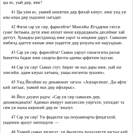
цы ис, уый дæр, æви?
41 Цы уæм ис, уымæй иннæтæн дæр фæхай кæнут, æмæ уæд уæ
алы-алцы дæр уыдзæни сыгъдæг.
42 Фæлæ сар уæ сæр, фарисейтæ! Моисейы Æгъдаумæ гæсгæ
суанг битъына, рутæ æмæ æппæт иннæ кæрдæджыты дæсæймаг хай
дæттут, Хуыцауы рæстдзинад æмæ уарзт та ницæмæ дарут. Сымахæн
æмбæлд адæттæ кæнын æмæ уыдæттæ дæр рохуаты нæ ныууадзын.
43 Сар уæ сæр, фарисейтæ! Сымах уарзут синагогæты раззаг
бынæтты бадын æмæ сахарты фæзты адæмы арфæтæм хъусын.
44 Сар уæ сæр! Сымах стут, бæрæг чи нал дары æмæ, уый нæ
зонгæйæ, адæм кæуыл хæтынц, уыцы ингæнты хуызæн».
45 Уæд Йесойæн иу динамонæг загъта: «Ахуыргæнæг, Ды афтæ
кæй зæгъыс, уымæй мах дæр æфхæрыс».
46 Йесо дзуапп радта: «Сар уæ сæр сымахæн дæр,
динамонджытæ! Адæмыл æвæрут зынхæссæн уæргътæ, уæхæдæг та
сæм уæ ныхы кæронæй дæр не ’вналут.
47 Сар уæ сæр! Уæ фыдæлтæ цы пехуымпарты фæцагътой,
уыдонæн аразут зæппæдзтæ —
48 Уымæй сымах æвдисут, уæ фыдæлты хъуыддæгтæ растыл кæй