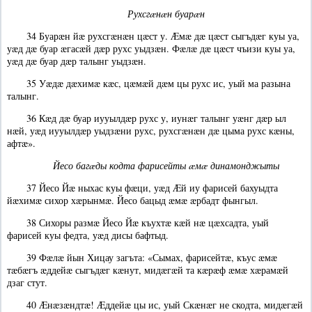
Рухсгæнæн буарæн
34 Буарæн йæ рухсгæнæн цæст у. Æмæ дæ цæст сыгъдæг куы уа,
уæд дæ буар æгасæй дæр рухс уыдзæн. Фæлæ дæ цæст чъизи куы уа,
уæд дæ буар дæр талынг уыдзæн.
35 Уæдæ дæхимæ кæс, цæмæй дæм цы рухс ис, уый ма разына
талынг.
36 Кæд дæ буар иууылдæр рухс у, иунæг талынг уæнг дæр ыл
нæй, уæд иууылдæр уыдзæни рухс, рухсгæнæн дæ цыма рухс кæны,
афтæ».
Йесо багæды кодта фарисейты æмæ динамонджыты
37 Йесо Йæ ныхас куы фæци, уæд Æй иу фарисей бахуыдта
йæхимæ сихор хæрынмæ. Йесо бацыд æмæ æрбадт фынгыл.
38 Сихоры размæ Йесо Йæ къухтæ кæй нæ цæхсадта, уый
фарисей куы федта, уæд дисы бафтыд.
39 Фæлæ йын Хицау загъта: «Сымах, фарисейтæ, къус æмæ
тæбæгъ æддейæ сыгъдæг кæнут, мидæгæй та кæрæф æмæ хæрамæй
дзаг стут.
40 Æнæзæндтæ! Æддейæ цы ис, уый Скæнæг не скодта, мидæгæй