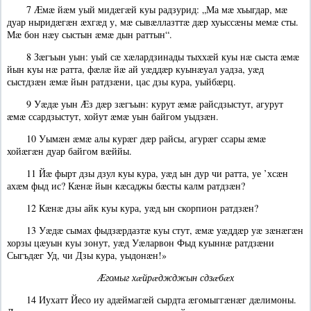
7 Æмæ йæм уый мидæгæй куы радзурид: „Ма мæ хъыгдар, мæ
дуар ныридæгæн æхгæд у, мæ сывæллазттæ дæр хуыссæны мемæ сты.
Мæ бон нæу сыстын æмæ дын раттын“.
8 Зæгъын уын: уый сæ хæлардзинады тыххæй куы нæ сыста æмæ
йын куы нæ ратта, фæлæ йæ ай уæддæр куынæуал уадза, уæд
сыстдзæн æмæ йын ратдзæни, цас дзы кура, уыйбæрц.
9 Уæдæ уын Æз дæр зæгъын: курут æмæ райсдзыстут, агурут
æмæ ссардзыстут, хойут æмæ уын байгом уыдзæн.
10 Уымæн æмæ алы курæг дæр райсы, агурæг ссары æмæ
хойæгæн дуар байгом вæййы.
11 Йæ фырт дзы дзул куы кура, уæд ын дур чи ратта, уе ’хсæн
ахæм фыд ис? Кæнæ йын кæсаджы бæсты калм ратдзæн?
12 Кæнæ дзы айк куы кура, уæд ын скорпион ратдзæн?
13 Уæдæ сымах фыдзæрдазтæ куы стут, æмæ уæддæр уæ зæнæгæн
хорзы цæуын куы зонут, уæд Уæларвон Фыд куыннæ ратдзæни
Сыгъдæг Уд, чи Дзы кура, уыдонæн!»
Æгомыг хæйрæджджын сдзæбæх
14 Иухатт Йесо иу адæймагæй сырдта æгомыггæнæг дæлимоны.