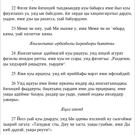
22 Фæлæ йæм йæхицæй тыхджындæр куы бабырса æмæ йыл куы
фæуæлахиз уа, уæд ын байсдзæн, йæ зæрдæ цы хæцæнгæрзтыл дардта,
уыдон, æмæ дзы цы рахæсса, уый байуардзæн.
23 Мемæ чи нæу, уый Мæ ныхмæ у; æмæ Мемæ чи не ’мбырд
кæны, уый хæлæттаг кæны.
Æнæзæгъинаг æрбаздæхы йæраздæры бынатмæ
24 Æнæзæгъинаг адæймагæй куы рацæуы, уæд æнцой агурæг
фæзилы æнæдон рæтты, æмæ куы не ссары, уæд фæзæгъы: „Раздæхон,
цы хæдзарæй рацыдтæн, уырдæм“.
25 Æмæ куы æрцæуы, уæд æй æрæййафы марзт æмæ æфснайдæй.
26 Уæд ацæуы æмæ йемæ æркæны æндæр авд æнæзæгъинаджы,
йæхицæй фыддæрты, бацæуынц уырдæм æмæ дзы æрцæрынц; æмæ
уыцы адæймаг бахауы, раздæр цы уыди, уымæй ноджы æвзæрдæр
уавæры».
Æцæг амонд
27 Йесо уый куы дзырдта, уæд Ын адæмы æхсæнæй иу сылгоймаг
хъæрæй загъта: «Тæхудиаг сты, Дæу чи хаста, уыцы гуыбын, æмæ Ды
кæй дадтай, уыцы риутæ!»