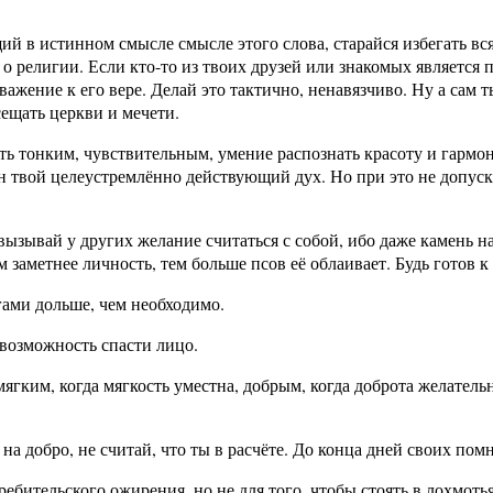
й в истинном смысле смысле этого слова, старайся избегать вс
 о религии. Если кто-то из твоих друзей или знакомых является
ажение к его вере. Делай это тактично, ненавязчиво. Ну а сам т
ещать церкви и мечети.
ть тонким, чувствительным, умение распознать красоту и гарм
 твой целеустремлённо действующий дух. Но при это не допуск
вызывай у других желание считаться с собой, ибо даже камень н
м заметнее личность, тем больше псов её облаивает. Будь готов к
гами дольше, чем необходимо.
возможность спасти лицо.
мягким, когда мягкость уместна, добрым, когда доброта желатель
на добро, не считай, что ты в расчёте. До конца дней своих помн
ребительского ожирения, но не для того, чтобы стоять в лохмоть