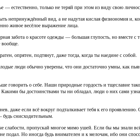
е — естественно, только не теряй при этом из виду свою личнос
ыть непринуждённый вид, а не надутая кислая физиономия и, ко
енно живое весёлое выражение лица.
ерная забота о красоте одежды — большая глупость, но вместе с
е вообще.
ратен, опрятен, подтянут, даже тогда, когда ты наедине с собой.
олодые люди обычно уверены, что они достаточно умны, как пья
ше говорить о себе. Наши природные гордость и тщеславие тако
Какими бы достоинствами ты ни обладал, люди о них сами узнаю
нев, даже если всё вокруг подталкивает тебя к его проявлению.
— будь снисходительным.
 слабости, пропускай многое мимо ушей. Если бы мы знали всё т
не подал. Но иногда будь внимателен и к мелочам, ибо они сп