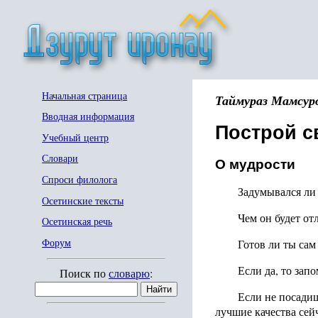
Начальная страница
Таймураз Мамсур
Вводная информация
Построй 
Учебный центр
Словари
О мудрости
Спроси филолога
Задумывался ли 
Осетинские тексты
Чем он будет от
Осетинская речь
Готов ли ты сам
Форум
Если да, то зап
Поиск по
словарю
:
Если не посадиш
лучшие качества сей