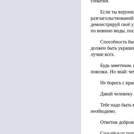
событий.
Если ты верующи
разглагольствований
демонстрируй своё ув
по веянию моды, пос
Способность бы
должен быть украшен
лучше всех.
Будь заметным, 
повозки. Но знай: че
Не борись с вра
Давай человеку 
Тебе надо быть 
необходимо.
Ответив добром 
Спасайся от пот