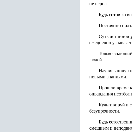
не верна.
Будь готов ко вс
Постоянно подта
Суть истинной у
ежедневно узнавая чт
Только знающий
людей.
Научись получат
новыми знаниями.
Прошли времена,
оправдания неотёсан
Культивируй в с
безупречности.
Будь естественн
смешным и неподвижн