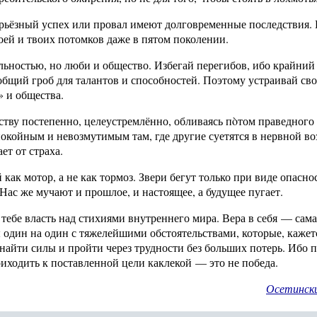
ьёзный успех или провал имеют долговременные последствия. В
оей и твоих потомков даже в пятом поколении.
ьностью, но люби и общество. Избегай перегибов, ибо крайний
общий гроб для талантов и способностей. Поэтому устраивай св
 и общества.
тву постепенно, целеустремлённо, обливаясь пòтом праведного 
покойным и невозмутимым там, где другие суетятся в нервной воз
ет от страха.
 как мотор, а не как тормоз. Звери бегут только при виде опасно
Нас же мучают и прошлое, и настоящее, а будущее пугает.
т тебе власть над стихиями внутреннего мира. Вера в себя — сам
 один на один с тяжелейшими обстоятельствами, которые, кажется
 найти силы и пройти через трудности без больших потерь. Ибо
риходить к поставленной цели каклекой — это не победа.
Осетинск