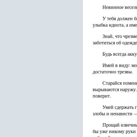
Невинное весель
У тебя должен б
улыбка идиота, а им
Знай, что чрезм
заботиться об одежд
Будь всегда акку
Имей в виду: м
достаточно трезвы.
Старайся помень
вырываются наружу. 
поверит.
Умей сдержать г
злобы и ненависти 
Прощай извечные
бы уже никому руки 