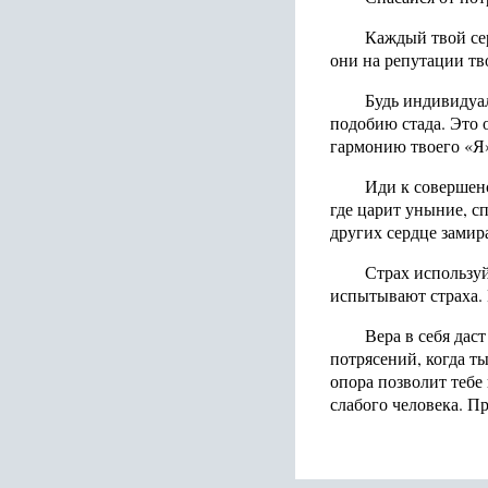
Каждый твой сер
они на репутации тв
Будь индивидуал
подобию стада. Это 
гармонию твоего «Я»
Иди к совершенс
где царит уныние, с
других сердце замира
Страх используй
испытывают страха. 
Вера в себя дас
потрясений, когда ты
опора позволит тебе
слабого человека. П