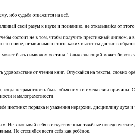
ему, ибо судьба отважится на всё.
лкивай свой разум к науке и познанию, не отказывайся от этого
чёбы состоит не в том, чтобы получить престижный диплом, а в
о-то новое, независимо от того, каких высот ты достиг в образо
 может быть символом осетина. Только знающий может бороться 
ь удовольствие от чтения книг. Опускайся на тексты, словно ор
 когда неграмотность была объяснима и имела свои причины. С
ности и малограмотности.
ебе инстинкт порядка и уважения иерархии, дисциплину духа и
ым. Не заковывай себя в искусственные тяжёлые поведенческие д
ым. Не стесняйся вести себя как ребёнок.