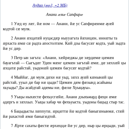
Аудио (mp3, ~2 МБ)
Анани æмæ Сапфирæ
1 Уæд иу лæг, йæ ном — Анани, йæ ус Сапфирæимæ ауæй
кодтой сæ мулк.
2 Анани æхцатæй иуцасдæр ныууагъта йæхицæн, иннæты та
æрхаста æмæ сæ радта апостолтæм. Кæй дзы басусæг кодта, уый зыдта
йæ ус дæр.
3 Петр ын загъта: «Анани, хæйрæджы дæ зæрдæмæ цæмæн
бауагътай — Сыгъдæг Удæн мæнг цæмæн загътай æмæ, дæ зæххæй цы
æхцатæ райстай, уыдонæй цæмæн басусæг кодтай?
4 Мыййаг, дæ мулк дæхи нæ уыд, зæхх ауæй кæнынæй цы
райстай, ууыл дæ бар нæ цыди? Цæмæн дæм фæзынд асайыны
хъуыды? Ды асайдтай адæмы нæ, фæлæ Хуыцауы».
5 Уыцы ныхæстæ фехъусгæйæ, Анани дзыхъмард фæци æмæ
адæргъ и зæххыл. Уыцы хабар чи фехъуыста, уыдоны бацыд стыр тас.
6 Бацыдысты лæппутæ, æрцæттæ йæ кодтой баныгæнынмæ, стæй
йæ рахастой æмæ баныгæдтой.
7 Æртæ сахаты фæстæ æрхæццæ йæ ус дæр, ныр цы æрцыди, уый