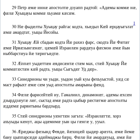
29 Петр æмæ иннæ апостолтæ дзуапп радтой: «Адæмы коммæ нæ,
фæлæ Хуыцауы коммæ хъуамæ кæсæм.
1
30 Нæ фыдæлты Хуыцау райгас кодта, хъæдыл Кæй æрцауыгътат
æмæ амардтат, уыцы Йесойы.
31 Хуыцау Æй сбадын кодта Йæ рахиз фарс, скодта Йæ Фæтæг
æмæ Ирвæзынгæнæг, цæмæй Израилæн рардæуа фæсмон æмæ йын
ныббарстæуа йæ тæригъæдтæ.
32 Æппæт уыдæттæн æвдисæнтæ стæм мах, стæй Хуыцау Йæ
коммæгæстæн кæй радта, уыцы Сыгъдæг Уд дæр».
33 Синедрионы чи уыди, уыдон уый куы фехъуыстой, уæд сæ
маст рафыхт æмæ сæм уыд апостолты амарыны фæнд.
34 Фæлæ фарисейтæй иу, Гамалиил, динамонæг, адæмы æхсæн
дзырддзæугæ лæг, сыстад æмæ радта цыбыр рæстæгмæ апостолты
æддæмæ рарвитыны бардзырд.
35 Стæй синедрионы уæнгтæн загъта: «Израилæгтæ, хорз
ахъуыды кæнут, ацы адæмимæ уын цы гæнгæ у, ууыл.
36 Æрæджы фæзынд Февдæ, йæхицæй цыдæр арæзта, æмæ йемæ
баиу цыппарсæдæ адæймаджы бæрц. Фæлæ йæ амардæуыд, æмæ йæ