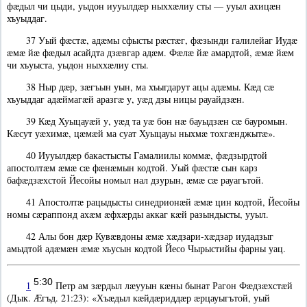
фæдыл чи цыди, уыдон иууылдæр ныххæлиу сты — ууыл ахицæн
хъуыддаг.
37 Уый фæстæ, адæмы сфысты рæстæг, фæзынди галилейаг Иудæ
æмæ йæ фæдыл асайдта дзæвгар адæм. Фæлæ йæ амардтой, æмæ йæм
чи хъуыста, уыдон ныххæлиу сты.
38 Ныр дæр, зæгъын уын, ма хъыгдарут ацы адæмы. Кæд сæ
хъуыддаг адæймагæй аразгæ у, уæд дзы ницы рауайдзæн.
39 Кæд Хуыцауæй у, уæд та уæ бон нæ бауыдзæн сæ бауромын.
Кæсут уæхимæ, цæмæй ма суат Хуыцауы ныхмæ тохгæнджытæ».
40 Иууылдæр бакастысты Гамалиилы коммæ, фæдзырдтой
апостолтæм æмæ сæ фæнæмын кодтой. Уый фæстæ сын карз
бафæдзæхстой Йесойы номыл нал дзурын, æмæ сæ рауагътой.
41 Апостолтæ рацыдысты синедрионæй æмæ цин кодтой, Йесойы
номы сæраппонд ахæм æфхæрды аккаг кæй разындысты, ууыл.
42 Алы бон дæр Кувæвдоны æмæ хæдзари-хæдзар иудадзыг
амыдтой адæмæн æмæ хъусын кодтой Йесо Чырыстийы фарны уац.
5:30
1
Петр ам зæрдыл лæууын кæны бынат Рагон Фæдзæхстæй
(Дык. Æгъд. 21:23): «Хъæдыл кæйдæриддæр æрцауыгътой, уый