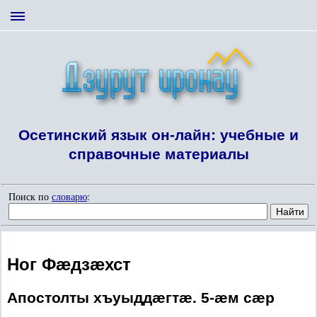
Осетинский язык он-лайн: учебные и
справочные материалы
Поиск по
словарю
:
Ног Фæдзæхст
Апостолты хъуыддæгтæ. 5-æм сæр