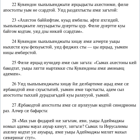
22 Кувæндон хъахъхъæнджытæ æрцыдысты ахæстонмæ, фæлæ
апостолты уым не ссардтой. Уæд раздæхтысты æмæ загътой:
23 «Ахæстон баййæфтам, куыд æмбæлы, афтæ æхгæдæй,
хъахъхъæнджытæ лæууыдысты дуæртты цур. Фæлæ дуæрттæ куы
байгом кодтам, уæд дзы никæй ссардтам».
24 Кувæндон хъахъхъæнджыты хицау æмæ алчертæ уыцы
ныхæстæ куы фехъуыстой, уæд фæджих сты — цы æрцыд, уымæн
ницы æмбæрстой.
25 Фæлæ æрцыд иучидæр æмæ сын загъта: «Сымах ахæстоны кæй
бакодтат, уыцы лæгтæ ныртæккæ сты Кувæндоны æмæ амонынц
адæмæн».
26 Уæд хъахъхъæнджыты хицау йæ дæлбартимæ ацыд æмæ сæ
æрбакодтой æнæ схуыстытæй, уымæн æмæ тарстысты, адæм сыл
апостолты тыххæй дурадзагъдæй куы ралæууой, уымæй.
27 Æрбакодтой апостолты æмæ сæ æрлæууын кодтой синедрионы
раз. Алчер сæ бафарста:
28 «Мах уын фидарæй нæ загътам, æви, уыцы Адæймаджы
номыл адæмы мауал ахуыр кæнут, зæгъгæ? Сымах та Иерусалимы
ахæлиу кодтат уæ ахуырад, æмæ уыцы Адæймаджы мæлæт махыл
сæвæринаг стут».