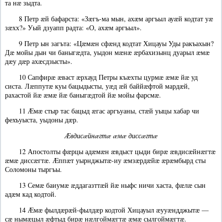
та нæ зыдта.
8 Петр æй бафарста: «Зæгъ-ма мын, ахæм аргъыл ауæй кодтат уæ
зæхх?» Уый дзуапп радта: «О, ахæм аргъыл».
9 Петр ын загъта: «Цæмæн сфæнд кодтат Хицауы Уды ракъахын?
Дæ мойы дын чи баныгæдта, уыдон мæнæ æрбахизынц дуарыл æмæ
дæу дæр ахæсдзысты».
10 Сапфирæ æваст æрхауд Петры къæхты цурмæ æмæ йæ уд
систа. Лæппутæ куы бацыдысты, уæд æй баййæфтой мардæй,
рахастой йæ æмæ йæ баныгæдтой йæ мойы фарсмæ.
11 Æмæ стыр тас бацыд æгас аргъуаны, стæй уыцы хабар чи
фехъуыста, уыдоны дæр.
Æвдисæйнæгтæ æмæ диссæгтæ
12 Апостолты фæрцы адæмæн æвдыст цыди бирæ æвдисæйнæгтæ
æмæ диссæгтæ. Æппæт уырнджытæ-иу æмзæрдæйæ æрæмбырд сты
Соломоны тыргъы.
13 Семæ баиумæ æддагазттæй йæ ныфс ничи хаста, фæлæ сын
адæм кад кодтой.
14 Æмæ фылдæрæй-фылдæр кодтой Хицауыл æууæндджытæ —
сæ нымæцыл æфтыд бирæ нæлгоймæгтæ æмæ сылгоймæгтæ.