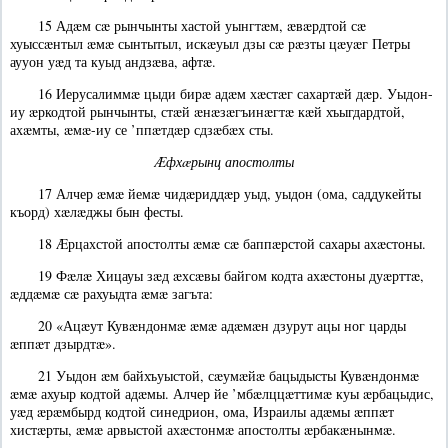
15 Адæм сæ рынчынты хастой уынгтæм, æвæрдтой сæ
хуыссæнтыл æмæ сынтытыл, искæуыл дзы сæ рæзты цæуæг Петры
аууон уæд та куыд андзæва, афтæ.
16 Иерусалиммæ цыди бирæ адæм хæстæг сахартæй дæр. Уыдон-
иу æркодтой рынчынты, стæй æнæзæгъинæгтæ кæй хъыгдардтой,
ахæмты, æмæ-иу се ’ппæтдæр сдзæбæх сты.
Æфхæрынц апостолты
17 Алчер æмæ йемæ чидæриддæр уыд, уыдон (ома, саддукейты
къорд) хæлæджы бын фесты.
18 Æрцахстой апостолты æмæ сæ баппæрстой сахары ахæстоны.
19 Фæлæ Хицауы зæд æхсæвы байгом кодта ахæстоны дуæрттæ,
æддæмæ сæ рахуыдта æмæ загъта:
20 «Ацæут Кувæндонмæ æмæ адæмæн дзурут ацы ног царды
æппæт дзырдтæ».
21 Уыдон æм байхъуыстой, сæумæйæ бацыдысты Кувæндонмæ
æмæ ахуыр кодтой адæмы. Алчер йе ’мбæлццæттимæ куы æрбацыдис,
уæд æрæмбырд кодтой синедрион, ома, Израилы адæмы æппæт
хистæрты, æмæ арвыстой ахæстонмæ апостолты æрбакæнынмæ.