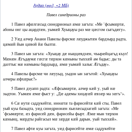
Аудио (mp3, ~2 МБ)
Павел синедрионы раз
1 Павел афæлгæсыд синедрионыл æмæ загъта: «Ме ’фсымæртæ,
абоны онг цы ацардтæн, уымæй Хуыцауы раз мæ цæсгом сыгъдæгу».
2 Уæд алчер Анани Павелы фарсмæ лæуджытæн бардзырд радта,
цæмæй йын цæвой йæ былтæ.
3 Павел ын загъта: «Хуыцау дæ ныццæвдзæн, чъырæйцагъд къул!
Мæнæн Æгъдаумæ гæсгæ тæрхон кæныны тыххæй ам бадыс; ды та
дазттыс мæ нæмыны бардзырд, æмæ уымæй халыс Æгъдау».
4 Павелы фарсмæ чи лæууыд, уыдон ын загътой: «Хуыцауы
алчеры æфхæрыс?»
5 Павел дзуапп радта: «Æфсымæртæ, алчер кæй у, уый нæ
зыдтон. Уымæн æмæ фыст у: „Дæ адæмы хицауæй æвзæр ма зæгъ“».
6 Сæ иутæ саддукейтæ, иннæтæ та фарисейтæ кæй сты, Павел
уый куы базыдта, уæд синедрионæн хъæлæсыдзагæй загъта: «Ме
’фсымæртæ, æз фарисей дæн, фарисейы фырт. Æмæ мын тæрхон
кæнынц, мæрдты райгасыл мæ зæрдæ кæй дарын, уый тыххæй».
7 Павел афтæ куы загъта, уæд фарисейтæ æмæ саддукейтæ