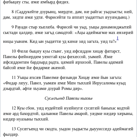
фæбыцæу сты, æмæ æмбырд фæдих.
8 (Саддукейтæ дзурынц, мæрдтæ, дам, нæ райгас уыдзысты; нæй,
дам, зæдтæ æмæ удтæ. Фарисейтæ та æппæт уыдæттыл æууæндынц.)
9 Рауади стыр хъæлæба. Фарисей чи уыд, уыцы динамонджытæй
сыстади цалдæр, æмæ загъд самадтой: «Ацы адæймагмæ мах æвзæрæй
1
ницы уынæм. Кæд ын уыдæттæ уд кæнæ зæд загъта, уæд та?»
10 Фæлæ быцæу куы стынг, уæд æфсæддон хицау фæтарст,
Павелы фæйнæрдæм уæнггай куы фæхæссой, уымæй. Æмæ
æфсæддонтæн бардзырд радта, цæмæй æрхизой, Павелы адæмæй
байсой æмæ йæ фидармæ акæной.
11 Уыцы æхсæв Павелмæ фæзынди Хицау æмæ йын загъта:
«Фидар лæуу, Павел, уымæн æмæ Мæн тыххæй Иерусалимы куыд
дзырдтай, афтæ хъуамæ дзурай Ромы дæр».
Сусæгъæнд Павелы ныхмæ
12 Куы сбон, уæд иудейтæй иуæйиугæ сусæгæй баныхас кодтой
æмæ ард бахордтой, цалынмæ Павелы амарой, уæдмæ нæдæр хæрыны,
нæдæр нуазыны тыххæй.
13 Сусæгъæнд чи скодта, уыдон уыдысты дыууиссæдз адæймагæй
фылдæр.