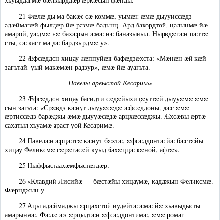
хъуыддагмæ бæлвырддæр æркæсын фæнды.
21 Фæлæ ды ма бакæс сæ коммæ, уымæн æмæ дыууиссæдз
адæймагæй фылдæр йæ размæ бадынц. Ард бахордтой, цалынмæ йæ
амарой, уæдмæ нæ бахæрын æмæ нæ баназыныл. Нырвдæгæн цæттæ
сты, сæ каст ма дæ бардзырдмæ у».
22 Æфсæддон хицау лæппуйæн бафæдзæхста: «Мæнæн æй кæй
загътай, уый макæмæн радзур», æмæ йæ ауагъта.
Павелы арвыстой Кесаримæ
23 Æфсæддон хицау басидти сæдæйыхицæуттæй дыууæмæ æмæ
сын загъта: «Срæвдз кæнут дыууæсæдæ æфсæддоны, дæс æмæ
æртиссæдз барæджы æмæ дыууæсæдæ арцхæссæджы. Æхсæвы æртæ
сахатыл хъуамæ араст уой Кесаримæ.
24 Павелæн æрцæтгæ кæнут бæхтæ, æфсæддонтæ йæ бæстæйы
хицау Феликсмæ сæрæгасæй куыд бахæццæ кæной, афтæ».
25 Ныффыстаахæмфыстæгдæр:
26 «Клавдий Лисийæ — бæстæйы хицаумæ, кадджын Феликсмæ.
Фæрнджын у.
27 Ацы адæймаджы æрцахстой иудейтæ æмæ йæ хъавыдысты
амарынмæ. Фæлæ æз æрцыдтæн æфсæддонтимæ, æмæ ромаг