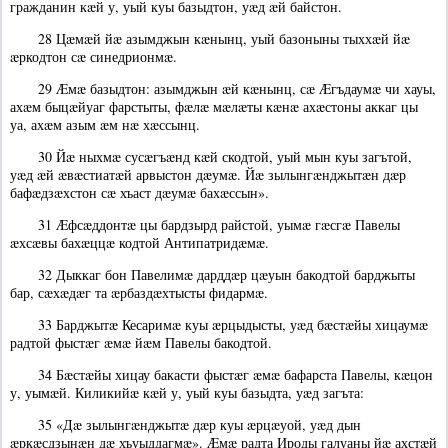
гражданин кæй у, уый куы базыдтон, уæд æй байстон.
28 Цæмæй йæ азымджын кæнынц, уый базоныны тыххæй йæ
æркодтон сæ синедрионмæ.
29 Æмæ базыдтон: азымджын æй кæнынц, сæ Æгъдаумæ чи хауы,
ахæм быцæйуаг фарстыты, фæлæ мæлæты кæнæ ахæстоны аккаг цы
уа, ахæм азым æм нæ хæссынц.
30 Йæ ныхмæ сусæгъæнд кæй скодтой, уый мын куы загътой,
уæд æй æвæстиатæй арвыстон дæумæ. Йæ зылынгæнджытæн дæр
бафæдзæхстон сæ хъаст дæумæ бахæссын».
31 Æфсæддонтæ цы бардзырд райстой, уымæ гæсгæ Павелы
æхсæвы бахæццæ кодтой Антипатридæмæ.
32 Дыккаг бон Павелимæ дарддæр цæуын бакодтой барджыты
бар, сæхæдæг та æрбаздæхтысты фидармæ.
33 Барджытæ Кесаримæ куы æрцыдысты, уæд бæстæйы хицаумæ
радтой фыстæг æмæ йæм Павелы бакодтой.
34 Бæстæйы хицау бакасти фыстæг æмæ бафарста Павелы, кæцон
у, уымæй. Киликийæ кæй у, уый куы базыдта, уæд загъта:
35 «Дæ зылынгæнджытæ дæр куы æрцæуой, уæд дын
æркæсдзынæн дæ хъуыддагмæ». Æмæ радта Ироды галуаны йæ ахстæй