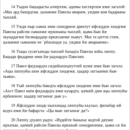
14 Уыдон бацыдысты алчертæм, адæмы хистæртæм æмæ загътой:
«Мах ард бахордтам, цалынмæ Павелы амарæм, уæдмæ ком бадарыны
тыххæй.
15 Уæдæ ныр сымах æмæ синедрион арвитут æфсæддон хицаумæ
Павелы райсом сымахмæ æрхоныны тыххæй, цыма йын йæ
хъуыддагмæ бæлвырддæр æркæсынмæ хъавут. Мах та цæттæ стæм,
цалынмæ сымахмæ не ’рбахæццæ уа, уæдмæ йæ амарынмæ».
16 Уыцы сусæгъæнды тыххæй базыдта Павелы хойы лæппу.
Бацыди фидармæ æмæ йæ радзырдта Павелæн.
17 Павел фæдзырдта сæдæйыхицæуттæй иумæ æмæ йын загъта:
«Ацы лæппуйы ахон æфсæддон хицаумæ, цыдæр зæгъынмæ йын
хъавы».
18 Уый лæппуйы бакодта æфсæддон хицаумæ æмæ йын загъта:
«Ахст Павел мæм фæдзырдта æмæ куырдта, цæмæй дæм ацы лæппуйы
æрбахонон; цыдæр зæгъинаг дын у».
19 Æфсæддон хицау ныххæцыд лæппуйы къухыл, фæхибар æй
кодта æмæ йæ бафарста: «Цы мын зæгъинаг дæ?»
20 Лæппу дзуапп радта: «Иудейтæ баныхас кодтой дæумæ
æрхатын, цæмæй райсом Павелы æркæнай синедрионмæ, цыма сæ йæ