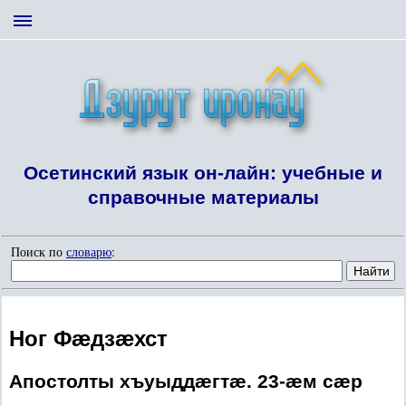
Осетинский язык он-лайн: учебные и
справочные материалы
Поиск по
словарю
:
Ног Фæдзæхст
Апостолты хъуыддæгтæ. 23-æм сæр