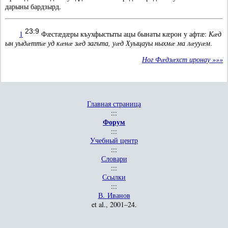
дарыны бардзырд.
23:9
1
Фæстæдæры къухфыстыты ацы бынаты кæрон у афтæ:
Кæд
ын уыдæттæ уд кæнæ зæд загъта, уæд Хуыцауы ныхмæ ма лæууæм
.
Ног Фæдзæхст иронау »»»
Главная страница
:::
Форум
:::
Учебный центр
:::
Словари
:::
Ссылки
:::
В. Иванов
et al.
, 2001–24.